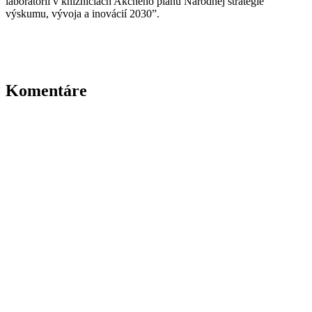
laboratórií v knižniciach Akčného plánu Národnej stratégie
výskumu, vývoja a inovácií 2030”.
Komentáre