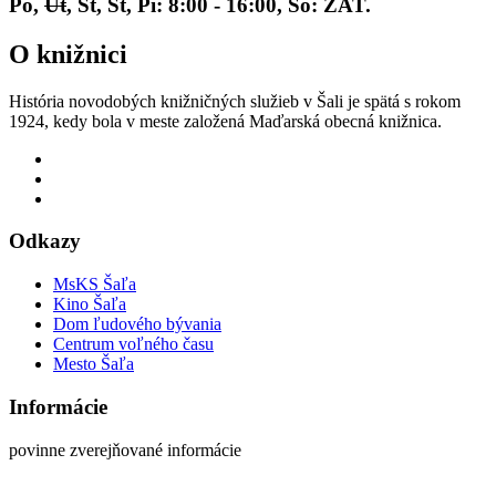
Po,
Ut
, St, Št, Pi: 8:00 - 16:00, So: ZAT.
O knižnici
História novodobých knižničných služieb v Šali je spätá s rokom
1924, kedy bola v meste založená Maďarská obecná knižnica.
Odkazy
MsKS Šaľa
Kino Šaľa
Dom ľudového bývania
Centrum voľného času
Mesto Šaľa
Informácie
povinne zverejňované informácie