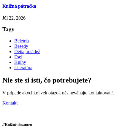
Knižná pátračka
Júl 22, 2026
Tagy
Beletria
Besedy
Detia, mládež
Esej
Knihy
Literatúra
Nie ste si istí,
čo potrebujete?
V prípade akýchkoľvek otázok nás neváhajte kontaktovať!.
Kontakt
//
Knižné desatoro