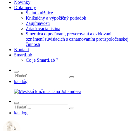
Novinky
Dokumenty
Štatút knižnice
Knižničný a výpožičný poriadok
Zaujímavosti
Zriaďovacia listina
Smernica o podávaní, preverovaní a evidovaní
oznámení súvisiacich s oznamovaním protispoločenskej
činnosti
Kontakt
SmartLab
Čo je SmartLab ?
katalóg
katalóg