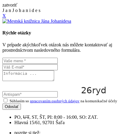
zatvoriť
J
a
n
J
o
h
a
n
i
d
e
s
X
Rýchle otázky
V prípade akýchkoľvek otázok nás môžete kontaktovať aj
prostredníctvom nasledovného formulára.
Súhlasím so
spracovaním osobných údajov
na komunikačné účely
Odoslať
PO,
UT
, ST, ŠT, PI: 8:00 - 16:00, SO: ZAT.
Hlavná 15/61, 92701 Šaľa
pozrite si tiež: