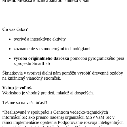
Miesto
: Mestská knižnica Jána Johanidesa v Šali
Čo vás čaká?
tvorivé a interaktívne aktivity
zoznámenie sa s modernými technológiami
výroba originálneho darčeka
pomocou pyrografického pera
z projektu SmartLab
Škriatkovia v tvorivej dielni nám pomôžu vyrobiť drevenné ozdoby
na knižnicný vianočný stromček.
Vstup je voľný.
Workshop je vhodný pre deti, mládež aj dospelých.
Tešíme sa na vašu účasť!
“Realizované v spolupráci s Centrom vedecko-technických
informácií SR ako priamo riadenej organizácii MŠVVaM SR v
rámci implementácie opatrenia Podporovanie rozvoja inteligentných