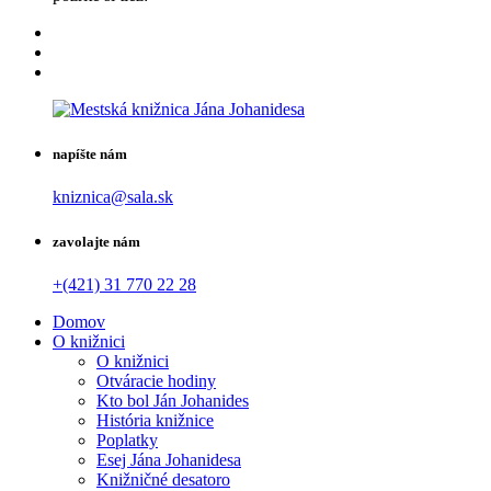
napíšte nám
kniznica@sala.sk
zavolajte nám
+(421) 31 770 22 28
Domov
O knižnici
O knižnici
Otváracie hodiny
Kto bol Ján Johanides
História knižnice
Poplatky
Esej Jána Johanidesa
Knižničné desatoro