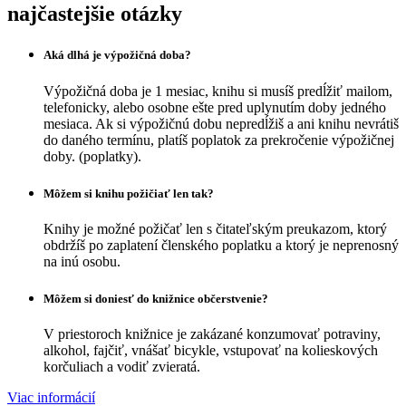
najčastejšie otázky
Aká dlhá je výpožičná doba?
Výpožičná doba je 1 mesiac, knihu si musíš predĺžiť mailom,
telefonicky, alebo osobne ešte pred uplynutím doby jedného
mesiaca. Ak si výpožičnú dobu nepredĺžiš a ani knihu nevrátiš
do daného termínu, platíš poplatok za prekročenie výpožičnej
doby. (poplatky).
Môžem si knihu požičiať len tak?
Knihy je možné požičať len s čitateľským preukazom, ktorý
obdržíš po zaplatení členského poplatku a ktorý je neprenosný
na inú osobu.
Môžem si doniesť do knižnice občerstvenie?
V priestoroch knižnice je zakázané konzumovať potraviny,
alkohol, fajčiť, vnášať bicykle, vstupovať na kolieskových
korčuliach a vodiť zvieratá.
Viac informácií