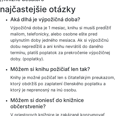
najčastejšie otázky
Aká dlhá je výpožičná doba?
Výpožičná doba je 1 mesiac, knihu si musíš predĺžiť
mailom, telefonicky, alebo osobne ešte pred
uplynutím doby jedného mesiaca. Ak si výpožičnú
dobu nepredĺžiš a ani knihu nevrátiš do daného
termínu, platíš poplatok za prekročenie výpožičnej
doby. (poplatky).
Môžem si knihu požičiať len tak?
Knihy je možné požičať len s čitateľským preukazom,
ktorý obdržíš po zaplatení členského poplatku a
ktorý je neprenosný na inú osobu.
Môžem si doniesť do knižnice
občerstvenie?
V priestoroch knižnice je zakázané konzumovať