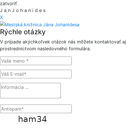
zatvoriť
J
a
n
J
o
h
a
n
i
d
e
s
X
Rýchle otázky
V prípade akýchkoľvek otázok nás môžete kontaktovať aj
prostredníctvom nasledovného formulára.