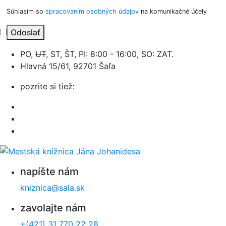
Súhlasím so
spracovaním osobných údajov
na komunikačné účely
Odoslať
PO,
UT
, ST, ŠT, PI: 8:00 - 16:00, SO: ZAT.
Hlavná 15/61, 92701 Šaľa
pozrite si tiež:
napíšte nám
kniznica@sala.sk
zavolajte nám
+(421) 31 770 22 28