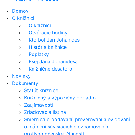
Domov
O knižnici
O knižnici
Otváracie hodiny
Kto bol Ján Johanides
História knižnice
Poplatky
Esej Jána Johanidesa
Knižničné desatoro
Novinky
Dokumenty
Štatút knižnice
Knižničný a výpožičný poriadok
Zaujímavosti
Zriaďovacia listina
Smernica o podávaní, preverovaní a evidovaní
oznámení súvisiacich s oznamovaním
protispoločenskej činnosti