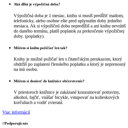
Aká dlhá je výpožičná doba?
Výpožičná doba je 1 mesiac, knihu si musíš predĺžiť mailom,
telefonicky, alebo osobne ešte pred uplynutím doby jedného
mesiaca. Ak si výpožičnú dobu nepredĺžiš a ani knihu nevrátiš
do daného termínu, platíš poplatok za prekročenie výpožičnej
doby. (poplatky).
Môžem si knihu požičiať len tak?
Knihy je možné požičať len s čitateľským preukazom, ktorý
obdržíš po zaplatení členského poplatku a ktorý je neprenosný
na inú osobu.
Môžem si doniesť do knižnice občerstvenie?
V priestoroch knižnice je zakázané konzumovať potraviny,
alkohol, fajčiť, vnášať bicykle, vstupovať na kolieskových
korčuliach a vodiť zvieratá.
Viac informácií
//
Podporujú nás