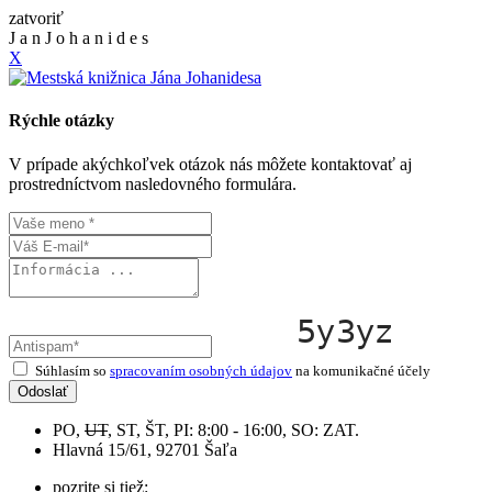
zatvoriť
J
a
n
J
o
h
a
n
i
d
e
s
X
Rýchle otázky
V prípade akýchkoľvek otázok nás môžete kontaktovať aj
prostredníctvom nasledovného formulára.
Súhlasím so
spracovaním osobných údajov
na komunikačné účely
Odoslať
PO,
UT
, ST, ŠT, PI: 8:00 - 16:00, SO: ZAT.
Hlavná 15/61, 92701 Šaľa
pozrite si tiež: