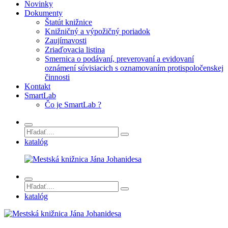
Novinky
Dokumenty
Štatút knižnice
Knižničný a výpožičný poriadok
Zaujímavosti
Zriaďovacia listina
Smernica o podávaní, preverovaní a evidovaní
oznámení súvisiacich s oznamovaním protispoločenskej
činnosti
Kontakt
SmartLab
Čo je SmartLab ?
katalóg
katalóg