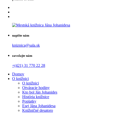
napíšte nám
kniznica@sala.sk
zavolajte nám
+(421) 31 770 22 28
Domov
O knižnici
O knižnici
Otváracie hodiny
Kto bol Ján Johanides
História knižnice
Poplatky
Esej Jána Johanidesa
Knižničné desatoro