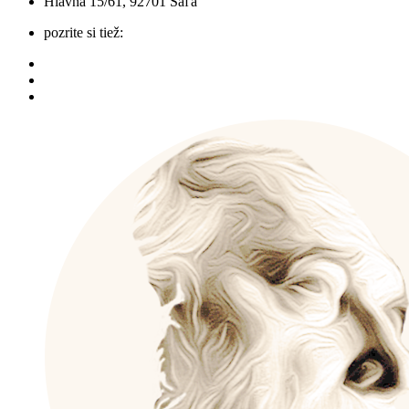
Hlavná 15/61, 92701 Šaľa
pozrite si tiež: