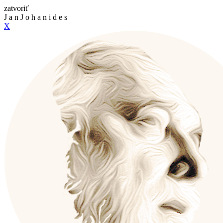
zatvoriť
J
a
n
J
o
h
a
n
i
d
e
s
X