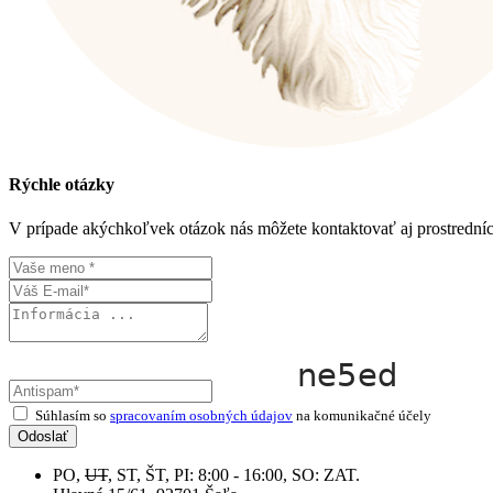
Rýchle otázky
V prípade akýchkoľvek otázok nás môžete kontaktovať aj prostrední
Súhlasím so
spracovaním osobných údajov
na komunikačné účely
Odoslať
PO,
UT
, ST, ŠT, PI: 8:00 - 16:00, SO: ZAT.