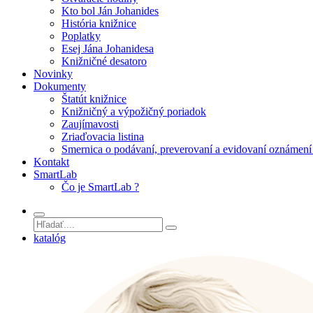
Kto bol Ján Johanides
História knižnice
Poplatky
Esej Jána Johanidesa
Knižničné desatoro
Novinky
Dokumenty
Štatút knižnice
Knižničný a výpožičný poriadok
Zaujímavosti
Zriaďovacia listina
Smernica o podávaní, preverovaní a evidovaní oznámení 
Kontakt
SmartLab
Čo je SmartLab ?
katalóg