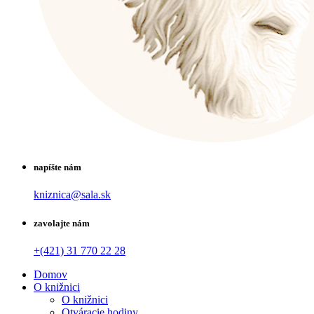
napíšte nám
kniznica@sala.sk
zavolajte nám
+(421) 31 770 22 28
Domov
O knižnici
O knižnici
Otváracie hodiny