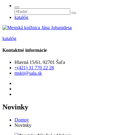
katalóg
katalóg
Kontaktné informácie
Hlavná 15/61, 92701 Šaľa
+(421) 31 770 22 28
mskjj@sala.sk
Novinky
Domov
Novinky