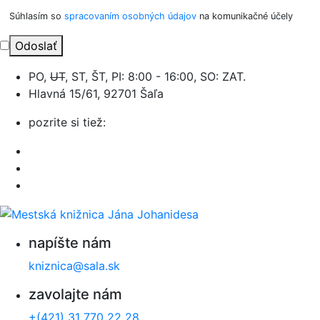
Súhlasím so
spracovaním osobných údajov
na komunikačné účely
Odoslať
PO,
UT
, ST, ŠT, PI: 8:00 - 16:00, SO: ZAT.
Hlavná 15/61, 92701 Šaľa
pozrite si tiež:
napíšte nám
kniznica@sala.sk
zavolajte nám
+(421) 31 770 22 28