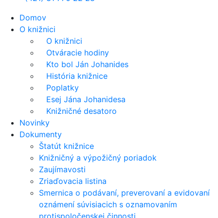
Domov
O knižnici
O knižnici
Otváracie hodiny
Kto bol Ján Johanides
História knižnice
Poplatky
Esej Jána Johanidesa
Knižničné desatoro
Novinky
Dokumenty
Štatút knižnice
Knižničný a výpožičný poriadok
Zaujímavosti
Zriaďovacia listina
Smernica o podávaní, preverovaní a evidovaní
oznámení súvisiacich s oznamovaním
protispoločenskej činnosti