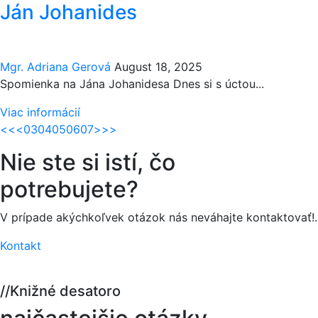
Ján Johanides
Mgr. Adriana Gerová
August 18, 2025
Spomienka na Jána Johanidesa Dnes si s úctou...
Viac informácií
<<
<
03
04
05
06
07
>
>>
Nie ste si istí,
čo
potrebujete?
V prípade akýchkoľvek otázok nás neváhajte kontaktovať!.
Kontakt
//
Knižné desatoro