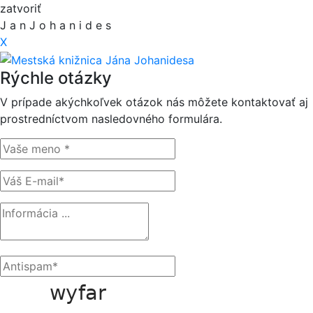
zatvoriť
J
a
n
J
o
h
a
n
i
d
e
s
X
Rýchle otázky
V prípade akýchkoľvek otázok nás môžete kontaktovať aj
prostredníctvom nasledovného formulára.