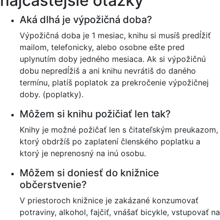
najčastejšie otázky
Aká dlhá je výpožičná doba?
Výpožičná doba je 1 mesiac, knihu si musíš predĺžiť
mailom, telefonicky, alebo osobne ešte pred
uplynutím doby jedného mesiaca. Ak si výpožičnú
dobu nepredĺžiš a ani knihu nevrátiš do daného
termínu, platíš poplatok za prekročenie výpožičnej
doby. (poplatky).
Môžem si knihu požičiať len tak?
Knihy je možné požičať len s čitateľským preukazom,
ktorý obdržíš po zaplatení členského poplatku a
ktorý je neprenosný na inú osobu.
Môžem si doniesť do knižnice
občerstvenie?
V priestoroch knižnice je zakázané konzumovať
potraviny, alkohol, fajčiť, vnášať bicykle, vstupovať na