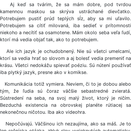
Aj keď sa tvárim, že sa mám dobre, pod tvrdou
kamennou maskou sa skrýva ustráchané dievčatko.
Potrebujem pustiť prúd teplých sĺz, aby sa mi uľavilo.
Potrebujem sa cítiť milovaná, iba sedieť v prítomnosti
niekoho a necítiť sa osamotene. Mám okolo seba veľa ľudí,
ktorí má vedia objať tak, ako to potrebujem.
Ale ich jazyk je ochudobnený. Nie sú všetci umelcami,
ktorí sa vedia hrať so slovom a aj bolesť vedia premeniť na
krásu. Všetci nedokážu spievať poéziu. Sú nútení používať
iba plytký jazyk, presne ako v komikse.
Komunikácia totiž vymiera. Neviem, či to je dobou alebo
tým, že ľudia sú čoraz väčšie sebastredné zvieratá.
Sústredení na seba, na svoj malý život, ktorý je ničím.
Bezduchá existencia na obrovskej planéte rútiacej sa
nekonečnou ničotou. Iba ako videohra.
Nepočúvajú. Väčšinou ich nezaujíma, ako sa máš. Je to
len rečnícka otázka, zhluk slov vyrieknutých automaticky,