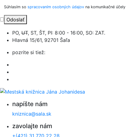
Súhlasím so
spracovaním osobných údajov
na komunikačné účely
Odoslať
PO,
UT
, ST, ŠT, PI: 8:00 - 16:00, SO: ZAT.
Hlavná 15/61, 92701 Šaľa
pozrite si tiež:
napíšte nám
kniznica@sala.sk
zavolajte nám
+(421) 31 770 22 28