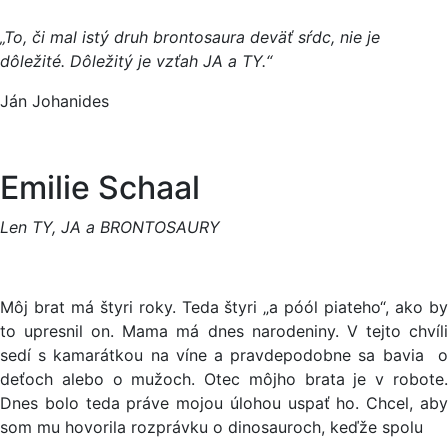
„To, či mal istý druh brontosaura deväť sŕdc, nie je
dôležité. Dôležitý je vzťah JA a TY.“
Ján Johanides
Emilie Schaal
Len TY, JA a BRONTOSAURY
Môj brat má štyri roky. Teda štyri „a póól piateho“, ako by
to upresnil on. Mama má dnes narodeniny. V tejto chvíli
sedí s kamarátkou na víne a pravdepodobne sa bavia o
deťoch alebo o mužoch. Otec môjho brata je v robote.
Dnes bolo teda práve mojou úlohou uspať ho. Chcel, aby
som mu hovorila rozprávku o dinosauroch, keďže spolu