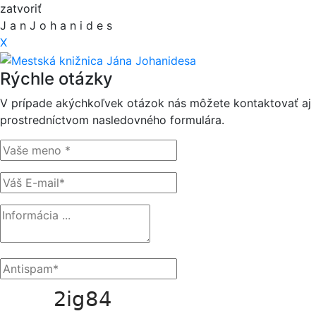
zatvoriť
J
a
n
J
o
h
a
n
i
d
e
s
X
Rýchle otázky
V prípade akýchkoľvek otázok nás môžete kontaktovať aj
prostredníctvom nasledovného formulára.