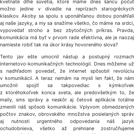
kvetnaté dlhé súvetia, ktoré máme dnes šancu počuť
možno jedine v divadle na reprízach starogréckych
klasikov. Akoby sa spolu s uponáhľanou dobou ponáhľali
aj naše jazyky, a my sa snažíme všetko, čo máme na srdci,
vypovedať stroho a bez zbytočných príkras. Pravda,
komunikácia má byť v prvom rade efektívna, ale je naozaj
namieste robiť tak na úkor krásy hovoreného slova?
Tento jav ešte umocnil nástup a postupný rozmach
internetovo-komunikačných technológií. Dnes môžeme už
s nadhľadom povedať, že internet spôsobil revolúciu
v komunikácií. A teraz nemám na mysli len fakt, že nám
umožnil spojiť sa takpovediac s kýmkoľvek
z ktoréhokoľvek konca sveta, ale predovšetkým to, že
maily, sms správy a neskôr aj četové aplikácie totálne
zmenili náš spôsob komunikácie. Vplyvom obmedzených
počtov znakov, obrovského množstva posielaných správ
aj nutnosti urgentného odpovedania náš jazyk
ochudobnieva, všetko až prehnane zostručňujeme