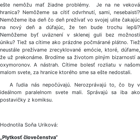
ešte nemôžu mať žiadne problémy. Je na ne veková
hranica? Nemôžeme sa cítiť odvrhnutí, sami, nesebaistí?
Nemôžeme iba deň čo deň prežívať vo svojej ulite čakajúc
na nový deň a dúfajúc, že ten bude trochu lepší?
Nemôžeme byť uväznení v sklenej guli bez možnosti
úniku? Tiež sa cítime ako prázdne počmárané plátno. Tiež
neustále prežívame zrecyklované emócie, ktoré, dúfame,
že už prekonáme. Brodíme sa životom plným bizarností a
oxymoronov. A nástrah. Cítime bolesť rozliatu v našom
malom svete, za hranice ktorého sme sa ešte nedostali.
A ľudia nás nepočúvajú. Nerozprávajú to, čo by v
ideálnom paralelnom svete mali. Správajú sa iba ako
postavičky z komiksu.
Hodnotila Soňa Uriková:
„Plytkosť človečenstva“