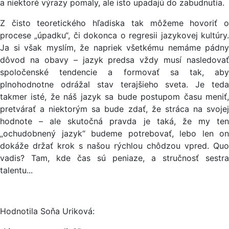
a niektoré výrazy pomaly, ale isto upadajú do zabudnutia.
Z čisto teoretického hľadiska tak môžeme hovoriť o
procese „úpadku“, či dokonca o regresii jazykovej kultúry.
Ja si však myslím, že napriek všetkému nemáme pádny
dôvod na obavy – jazyk predsa vždy musí nasledovať
spoločenské tendencie a formovať sa tak, aby
plnohodnotne odrážal stav terajšieho sveta. Je teda
takmer isté, že náš jazyk sa bude postupom času meniť,
pretvárať a niektorým sa bude zdať, že stráca na svojej
hodnote – ale skutočná pravda je taká, že my ten
„ochudobnený jazyk“ budeme potrebovať, lebo len on
dokáže držať krok s našou rýchlou chôdzou vpred. Quo
vadis? Tam, kde čas sú peniaze, a stručnosť sestra
talentu...
Hodnotila Soňa Uriková: