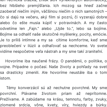
bez hlbšieho premýšľania. Ich mozog sa hneď začne
zaoberať niečím iným, väčšinou niečím o nich samotných –
čo si dajú na večeru, aký film si pozrú, či vyzerajú dobre
alebo čo ešte musia kúpiť v potravinách. A my často
odvetíme len „Fajn.“ alebo „Ujde to.“, lebo sa bojíme.
Bojíme sa odhaliť naše skutočné myšlienky, pocity, emócie.
Je to príliš intímne a my sa cítime komfortne, keď sme
preoblečení v ilúzii a odhaľovať sa nechceme. Vo svete
vidíme nespočetne veľa nástrah a my sme takí zraniteľní.
Hovoríme iba naučené frázy. O pandémii, o politike, o
vojne. Prípadne o počasí. Naše životy a pohľady na svet
sa drasticky zmenili. Ale hovoríme neustále iba o tom
istom.
Témy konverzácií sú až nechutne povrchné. My sme
povrchní. Plávame životom priam až neprítomne.
Prežívame. A zabúdame na krásu, temnotu, farby, zvuky,
zlomené srdcia, vône, kvety, víry, hviezdy a búrky.