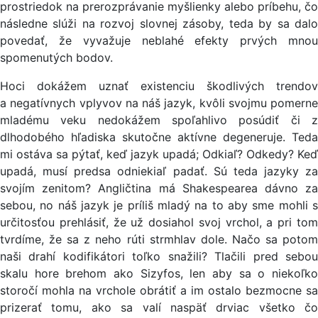
prostriedok na prerozprávanie myšlienky alebo príbehu, čo
následne slúži na rozvoj slovnej zásoby, teda by sa dalo
povedať, že vyvažuje neblahé efekty prvých mnou
spomenutých bodov.
Hoci dokážem uznať existenciu škodlivých trendov
a negatívnych vplyvov na náš jazyk, kvôli svojmu pomerne
mladému veku nedokážem spoľahlivo posúdiť či z
dlhodobého hľadiska skutočne aktívne degeneruje. Teda
mi ostáva sa pýtať, keď jazyk upadá; Odkiaľ? Odkedy? Keď
upadá, musí predsa odniekiaľ padať. Sú teda jazyky za
svojím zenitom? Angličtina má Shakespearea dávno za
sebou, no náš jazyk je príliš mladý na to aby sme mohli s
určitosťou prehlásiť, že už dosiahol svoj vrchol, a pri tom
tvrdíme, že sa z neho rúti strmhlav dole. Načo sa potom
naši drahí kodifikátori toľko snažili? Tlačili pred sebou
skalu hore brehom ako Sizyfos, len aby sa o niekoľko
storočí mohla na vrchole obrátiť a im ostalo bezmocne sa
prizerať tomu, ako sa valí naspäť drviac všetko čo