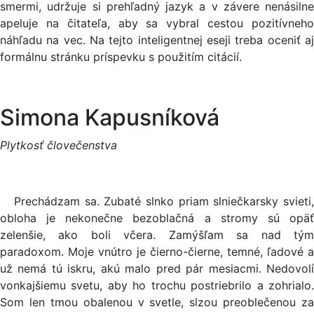
smermi, udržuje si prehľadný jazyk a v závere nenásilne
apeluje na čitateľa, aby sa vybral cestou pozitívneho
náhľadu na vec. Na tejto inteligentnej eseji treba oceniť aj
formálnu stránku príspevku s použitím citácií.
Simona Kapusníková
Plytkosť človečenstva
Prechádzam sa. Zubaté slnko priam slniečkarsky svieti,
obloha je nekonečne bezoblačná a stromy sú opäť
zelenšie, ako boli včera. Zamýšľam sa nad tým
paradoxom. Moje vnútro je čierno-čierne, temné, ľadové a
už nemá tú iskru, akú malo pred pár mesiacmi. Nedovolí
vonkajšiemu svetu, aby ho trochu postriebrilo a zohrialo.
Som len tmou obalenou v svetle, slzou preoblečenou za