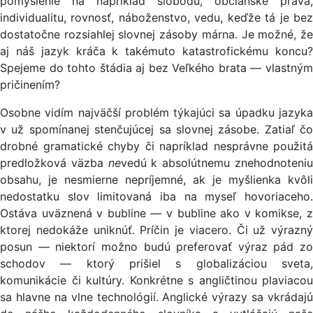
pomyslenie na napríklad slobodu, občianske práva,
individualitu, rovnosť, náboženstvo, vedu, keďže tá je bez
dostatočne rozsiahlej slovnej zásoby márna. Je možné, že
aj náš jazyk kráča k takémuto katastrofickému koncu?
Spejeme do tohto štádia aj bez Veľkého brata — vlastným
pričinením?
Osobne vidím najväčší problém týkajúci sa úpadku jazyka
v už spomínanej stenčujúcej sa slovnej zásobe. Zatiaľ čo
drobné gramatické chyby či napríklad nesprávne použitá
predložková väzba
ne
vedú k absolútnemu znehodnoteni
obsahu, je nesmierne nepríjemné, ak je myšlienka kvôli
nedostatku slov limitovaná iba na myseľ hovoriaceho.
Ostáva uväznená v bubline — v bubline ako v komikse, z
ktorej nedokáže uniknúť. Príčin je viacero. Či už výrazný
posun — niektorí možno budú preferovať výraz pád zo
schodov — ktorý prišiel s globalizáciou sveta,
komunikácie či kultúry. Konkrétne s angličtinou plaviacou
sa hlavne na vlne technológií. Anglické výrazy sa vkrádajú