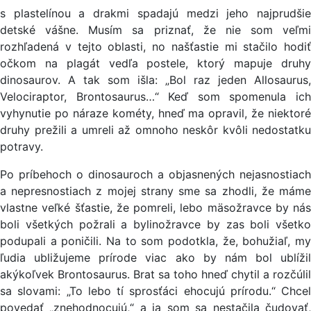
s plastelínou a drakmi spadajú medzi jeho najprudšie
detské vášne. Musím sa priznať, že nie som veľmi
rozhľadená v tejto oblasti, no našťastie mi stačilo hodiť
očkom na plagát vedľa postele, ktorý mapuje druhy
dinosaurov. A tak som išla: „Bol raz jeden Allosaurus,
Velociraptor, Brontosaurus…“ Keď som spomenula ich
vyhynutie po náraze kométy, hneď ma opravil, že niektoré
druhy prežili a umreli až omnoho neskôr kvôli nedostatku
potravy.
Po príbehoch o dinosauroch a objasnených nejasnostiach
a nepresnostiach z mojej strany sme sa zhodli, že máme
vlastne veľké šťastie, že pomreli, lebo mäsožravce by nás
boli všetkých požrali a bylinožravce by zas boli všetko
podupali a poničili. Na to som podotkla, že, bohužiaľ, my
ľudia ubližujeme prírode viac ako by nám bol ublížil
akýkoľvek Brontosaurus. Brat sa toho hneď chytil a rozčúlil
sa slovami: „To lebo tí sprosťáci ehocujú prírodu.“ Chcel
povedať „znehodnocujú,“ a ja som sa nestačila čudovať,