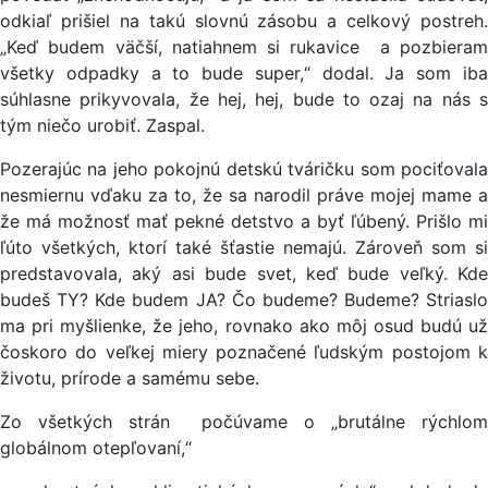
odkiaľ prišiel na takú slovnú zásobu a celkový postreh.
„Keď budem väčší, natiahnem si rukavice a pozbieram
všetky odpadky a to bude super,“ dodal. Ja som iba
súhlasne prikyvovala, že hej, hej, bude to ozaj na nás s
tým niečo urobiť. Zaspal.
Pozerajúc na jeho pokojnú detskú tváričku som pociťovala
nesmiernu vďaku za to, že sa narodil práve mojej mame a
že má možnosť mať pekné detstvo a byť ľúbený. Prišlo mi
ľúto všetkých, ktorí také šťastie nemajú. Zároveň som si
predstavovala, aký asi bude svet, keď bude veľký. Kde
budeš TY? Kde budem JA? Čo budeme? Budeme? Striaslo
ma pri myšlienke, že jeho, rovnako ako môj osud budú už
čoskoro do veľkej miery poznačené ľudským postojom k
životu, prírode a samému sebe.
Zo všetkých strán počúvame o „brutálne rýchlom
globálnom otepľovaní,“