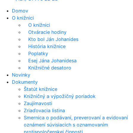
Domov
O knižnici
O knižnici
Otváracie hodiny
Kto bol Ján Johanides
História knižnice
Poplatky
Esej Jána Johanidesa
Knižničné desatoro
Novinky
Dokumenty
Štatút knižnice
Knižničný a výpožičný poriadok
Zaujímavosti
Zriaďovacia listina
Smernica o podávaní, preverovaní a evidovaní
oznámení súvisiacich s oznamovaním
protispoločenskej činnosti