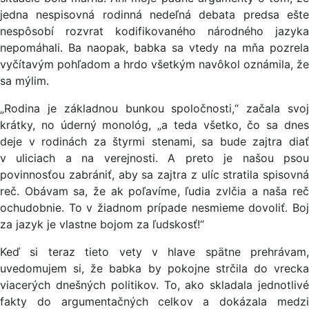
jedna nespisovná rodinná nedeľná debata predsa ešte
nespôsobí rozvrat kodifikovaného národného jazyka
nepomáhali. Ba naopak, babka sa vtedy na mňa pozrela
vyčítavým pohľadom a hrdo všetkým navôkol oznámila, že
sa mýlim.
„Rodina je základnou bunkou spoločnosti,“ začala svoj
krátky, no úderný monológ, „a teda všetko, čo sa dnes
deje v rodinách za štyrmi stenami, sa bude zajtra diať
v uliciach a na verejnosti. A preto je našou psou
povinnosťou zabrániť, aby sa zajtra z ulíc stratila spisovná
reč. Obávam sa, že ak poľavíme, ľudia zvlčia a naša reč
ochudobnie. To v žiadnom prípade nesmieme dovoliť. Boj
za jazyk je vlastne bojom za ľudskosť!“
Keď si teraz tieto vety v hlave spätne prehrávam,
uvedomujem si, že babka by pokojne strčila do vrecka
viacerých dnešných politikov. To, ako skladala jednotlivé
fakty do argumentačných celkov a dokázala medzi