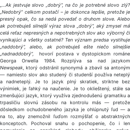
„…
Ak jestvuje slovo „dobrý”, na čo je potrebné slovo zlý?
„Nedobrý“ celkom postačí – je dokonca lepšie, pretože je
presný opak, čo sa nedá povedať o druhom slove. Alebo
ak potrebuješ silnejší výraz slova „dobrý”, aký zmysel má
celá reťaz nepresných a nepotrebných slov ako výborný či
vynikajúci a všetky ostatné? Ten význam predsa vystihuje
„naddobrý”, alebo, ak potrebuješ ešte niečo silnejšie
„nadnaddobrý“,
hovorí postava v dystopickom román
Georga Orwella 1984. Rozplýva sa nad jazykom
Newspeak
, ktorý odstránil synonymá a zbavil sa antoným
— namiesto slov ako studený či studenší používa neteplý
a nadneteplý. Je to jazyk plný skratiek, striktne bez
výnimiek, je ľahký na naučenie. Je to oklieštený, stále sa
zmenšujúci jazyk, ktorý využíva zjednodušenú gramatiku a
trpasličiu slovnú zásobu na kontrolu más — pretože
dôsledkom ochudobneného jazyka je ohlúpnutý ľud — a
na to, aby znemožnil ľuďom rozmýšľať o abstraktných
konceptoch. Pochoval snahu o pochopenie, čo i len