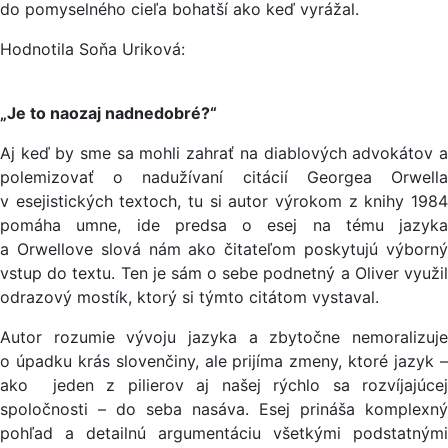
do pomyselného cieľa bohatší ako keď vyrážal.
Hodnotila Soňa Uriková:
„Je to naozaj nadnedobré?“
Aj keď by sme sa mohli zahrať na diablových advokátov a
polemizovať o nadužívaní citácií Georgea Orwella
v esejistických textoch, tu si autor výrokom z knihy 1984
pomáha umne, ide predsa o esej na tému jazyka
a Orwellove slová nám ako čitateľom poskytujú výborný
vstup do textu. Ten je sám o sebe podnetný a Oliver využil
odrazový mostík, ktorý si týmto citátom vystaval.
Autor rozumie vývoju jazyka a zbytočne nemoralizuje
o úpadku krás slovenčiny, ale prijíma zmeny, ktoré jazyk –
ako jeden z pilierov aj našej rýchlo sa rozvíjajúcej
spoločnosti – do seba nasáva. Esej prináša komplexný
pohľad a detailnú argumentáciu všetkými podstatnými