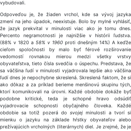
vybudovali.
Odpoveďou je, že žiaden vrchol, kde sa vývoj jazyka
zmení na jeho úpadok, neexistuje. Bolo by mylné vyhlásiť,
že jazyk prekvital v minulosti viac ako je tomu dnes.
Percento negramotnosti je najnižšie v histórii ľudstva.
(88% v 1820 a
58% v 1960
proti dnešným 14%) A keďže
cieľom spoločnosti by malo byť férové rozširovanie
vedomostí rovnakou mierou medzi všetky vrstvy
obyvateľstva, tieto čísla svedčia o úspechu. Predstava, že
sa väčšina ľudí v minulosti vyjadrovala lepšie ako väčšina
ľudí dnes je nepochybne skreslená. Skreslená faktom, že si
ako dôkaz a za príklad berieme menšinovú skupinu tých,
ktorí komunikovali na úrovni. Každé obdobie dokáže byť
podobne kritické, teda je schopné hravo odsúdiť
vyjadrovacie schopnosti obyčajného človeka. Každé
obdobie sa totiž pozerá do
svojej
minulosti a tvorí s
mienku o jazyku na základe hŕstky obyvateľov alebo
prežívajúcich vrcholných (literárnych) diel. Je zrejmé, že je