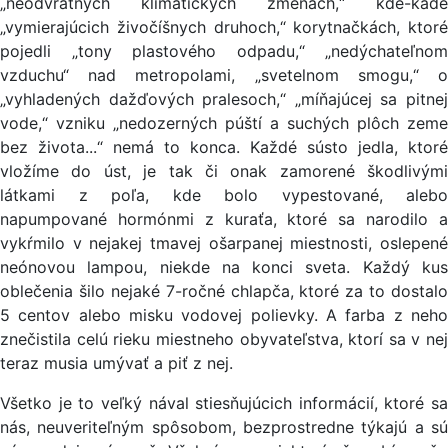
„neodvratných klimatických zmenách,“ kde-kade
„vymierajúcich živočíšnych druhoch,“ korytnačkách, ktoré
pojedli „tony plastového odpadu,“ „nedýchateľnom
vzduchu“ nad metropolami, „svetelnom smogu,“ o
„vyhladených dažďových pralesoch,“ „míňajúcej sa pitnej
vode,“ vzniku „nedozerných púští a suchých plôch zeme
bez života...“ nemá to konca. Každé sústo jedla, ktoré
vložíme do úst, je tak či onak zamorené škodlivými
látkami z poľa, kde bolo vypestované, alebo
napumpované hormónmi z kuraťa, ktoré sa narodilo a
vykŕmilo v nejakej tmavej ošarpanej miestnosti, oslepené
neónovou lampou, niekde na konci sveta. Každý kus
oblečenia šilo nejaké 7-ročné chlapča, ktoré za to dostalo
5 centov alebo misku vodovej polievky. A farba z neho
znečistila celú rieku miestneho obyvateľstva, ktorí sa v nej
teraz musia umývať a piť z nej.
Všetko je to veľký nával stiesňujúcich informácií, ktoré sa
nás, neuveriteľným spôsobom, bezprostredne týkajú a sú