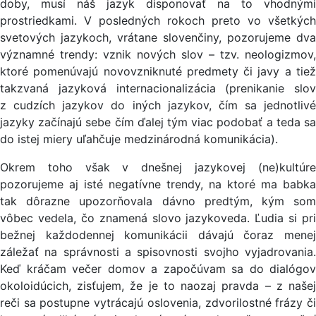
doby, musí náš jazyk disponovať na to vhodnými
prostriedkami. V posledných rokoch preto vo všetkých
svetových jazykoch, vrátane slovenčiny, pozorujeme dva
významné trendy: vznik nových slov – tzv. neologizmov,
ktoré pomenúvajú novovzniknuté predmety či javy a tiež
takzvaná jazyková internacionalizácia (prenikanie slov
z cudzích jazykov do iných jazykov, čím sa jednotlivé
jazyky začínajú sebe čím ďalej tým viac podobať a teda sa
do istej miery uľahčuje medzinárodná komunikácia).
Okrem toho však v dnešnej jazykovej (ne)kultúre
pozorujeme aj isté negatívne trendy, na ktoré ma babka
tak dôrazne upozorňovala dávno predtým, kým som
vôbec vedela, čo znamená slovo jazykoveda. Ľudia si pri
bežnej každodennej komunikácii dávajú čoraz menej
záležať na správnosti a spisovnosti svojho vyjadrovania.
Keď kráčam večer domov a započúvam sa do dialógov
okoloidúcich, zisťujem, že je to naozaj pravda – z našej
reči sa postupne vytrácajú oslovenia, zdvorilostné frázy či