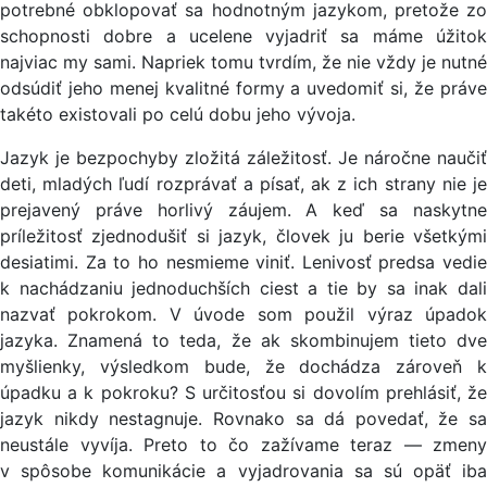
potrebné obklopovať sa hodnotným jazykom, pretože zo
schopnosti dobre a ucelene vyjadriť sa máme úžitok
najviac my sami. Napriek tomu tvrdím, že nie vždy je nutné
odsúdiť jeho menej kvalitné formy a uvedomiť si, že práve
takéto existovali po celú dobu jeho vývoja.
Jazyk je bezpochyby zložitá záležitosť. Je náročne naučiť
deti, mladých ľudí rozprávať a písať, ak z ich strany nie je
prejavený práve horlivý záujem. A keď sa naskytne
príležitosť zjednodušiť si jazyk, človek ju berie všetkými
desiatimi. Za to ho nesmieme viniť. Lenivosť predsa vedie
k nachádzaniu jednoduchších ciest a tie by sa inak dali
nazvať pokrokom. V úvode som použil výraz úpadok
jazyka. Znamená to teda, že ak skombinujem tieto dve
myšlienky, výsledkom bude, že dochádza zároveň k
úpadku a k pokroku? S určitosťou si dovolím prehlásiť, že
jazyk nikdy nestagnuje. Rovnako sa dá povedať, že sa
neustále vyvíja. Preto to čo zažívame teraz — zmeny
v spôsobe komunikácie a vyjadrovania sa sú opäť iba