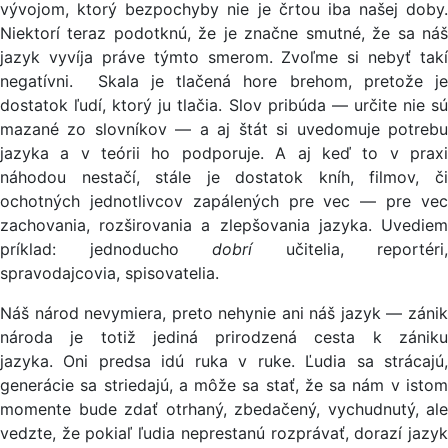
vývojom, ktorý bezpochyby nie je črtou iba našej doby.
Niektorí teraz podotknú, že je značne smutné, že sa náš
jazyk vyvíja práve týmto smerom. Zvoľme si nebyť takí
negatívni. Skala je tlačená hore brehom, pretože je
dostatok ľudí, ktorý ju tlačia. Slov pribúda — určite nie sú
mazané zo slovníkov — a aj štát si uvedomuje potrebu
jazyka a v teórii ho podporuje. A aj keď to v praxi
náhodou nestačí, stále je dostatok kníh, filmov, či
ochotných jednotlivcov zapálených pre vec — pre vec
zachovania, rozširovania a zlepšovania jazyka. Uvediem
príklad: jednoducho
dobrí
učitelia, reportéri,
spravodajcovia, spisovatelia.
Náš národ nevymiera, preto nehynie ani náš jazyk — zánik
národa je totiž jediná prirodzená cesta k zániku
jazyka. Oni predsa idú ruka v ruke. Ľudia sa strácajú,
generácie sa striedajú, a môže sa stať, že sa nám v istom
momente bude zdať otrhaný, zbedačený, vychudnutý, ale
vedzte, že pokiaľ ľudia neprestanú rozprávať, dorazí jazyk