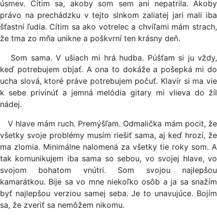
úsmev. Cítim sa, akoby som sem ani nepatrila. Akoby
právo na prechádzku v tejto slnkom zaliatej jari mali iba
šťastní ľudia. Cítim sa ako votrelec a chvíľami mám strach,
že tma zo mňa unikne a poškvrní ten krásny deň.
Som sama. V ušiach mi hrá hudba. Púšťam si ju vždy,
keď potrebujem objať. A ona to dokáže a pošepká mi do
ucha slová, ktoré práve potrebujem počuť. Klavír si ma vie
k sebe privinúť a jemná melódia gitary mi vlieva do žíl
nádej.
V hlave mám ruch. Premýšľam. Odmalička mám pocit, že
všetky svoje problémy musím riešiť sama, aj keď hrozí, že
ma zlomia. Minimálne nalomená za všetky tie roky som. A
tak komunikujem iba sama so sebou, vo svojej hlave, vo
svojom bohatom vnútri. Som svojou najlepšou
kamarátkou. Bije sa vo mne niekoľko osôb a ja sa snažím
byť najlepšou verziou samej seba. Je to unavujúce. Bojím
sa, že zveriť sa nemôžem nikomu.