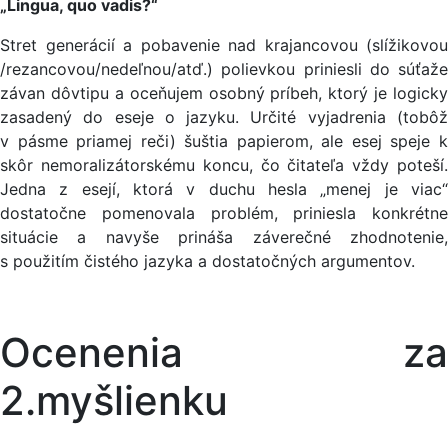
„Lingua, quo vadis?“
Stret generácií a pobavenie nad krajancovou (slížikovou
/rezancovou/nedeľnou/atď.) polievkou priniesli do súťaže
závan dôvtipu a oceňujem osobný príbeh, ktorý je logicky
zasadený do eseje o jazyku. Určité vyjadrenia (tobôž
v pásme priamej reči) šuštia papierom, ale esej speje k
skôr nemoralizátorskému koncu, čo čitateľa vždy poteší.
Jedna z esejí, ktorá v duchu hesla „menej je viac“
dostatočne pomenovala problém, priniesla konkrétne
situácie a navyše prináša záverečné zhodnotenie,
s použitím čistého jazyka a dostatočných argumentov.
Ocenenia za
2.myšlienku