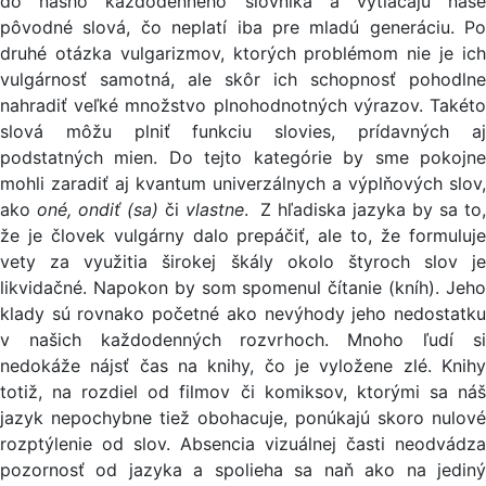
do nášho každodenného slovníka a vytláčajú naše
pôvodné slová, čo neplatí iba pre mladú generáciu. Po
druhé otázka vulgarizmov, ktorých problémom nie je ich
vulgárnosť samotná, ale skôr ich schopnosť pohodlne
nahradiť veľké množstvo plnohodnotných výrazov. Takéto
slová môžu plniť funkciu slovies, prídavných aj
podstatných mien. Do tejto kategórie by sme pokojne
mohli zaradiť aj kvantum univerzálnych a výplňových slov,
ako
oné, ondiť (sa)
či
vlastne
. Z hľadiska jazyka by sa to
že je človek vulgárny dalo prepáčiť, ale to, že formuluje
vety za využitia širokej škály okolo štyroch slov je
likvidačné. Napokon by som spomenul čítanie (kníh). Jeho
klady sú rovnako početné ako nevýhody jeho nedostatku
v našich každodenných rozvrhoch. Mnoho ľudí si
nedokáže nájsť čas na knihy, čo je vyložene zlé. Knihy
totiž, na rozdiel od filmov či komiksov, ktorými sa náš
jazyk nepochybne tiež obohacuje, ponúkajú skoro nulové
rozptýlenie od slov. Absencia vizuálnej časti neodvádza
pozornosť od jazyka a spolieha sa naň ako na jediný