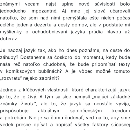
známymi vecami nájsť úplne nové súvislosti bolo
jednoducho impozantné. Aj mne jej slová učarovali
natoľko, že som nad nimi premýšľala ešte nielen počas
celého jedenia dezertu a cesty domov, ale v podstate mi
myšlienky o ochudobnievaní jazyka prúdia hlavou až
doteraz.
Je naozaj jazyk tak, ako ho dnes poznáme, na ceste do
záhuby? Dostaneme sa čoskoro do momentu, kedy bude
naša reč natoľko chudobná, že bude pripomínať texty
v komiksových bublinách? A je vôbec možné tomuto
„rozvratu“ nejako zabrániť?
Jednou z kľúčových vlastností, ktoré charakterizujú jazyk
je to, že je živý. A tým sa síce nemyslí „majúci základné
známky života“, ale to, že jazyk sa neustále vyvíja,
prispôsobuje aktuálnym spoločenským trendom
a potrebám. Nie je sa čomu čudovať, veď na to, aby sme
vedeli presne opísať a popísať všetky faktory súčasnej