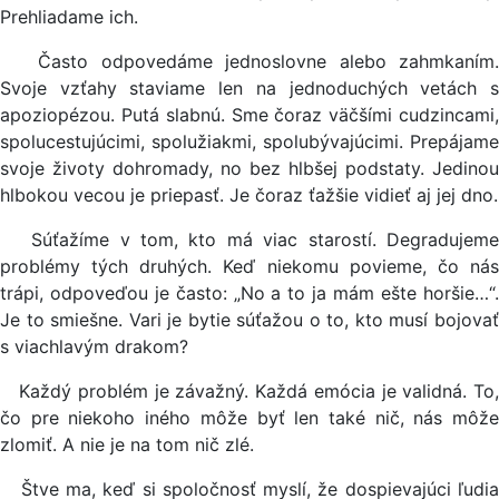
Prehliadame ich.
Často odpovedáme jednoslovne alebo zahmkaním.
Svoje vzťahy staviame len na jednoduchých vetách s
apoziopézou. Putá slabnú. Sme čoraz väčšími cudzincami,
spolucestujúcimi, spolužiakmi, spolubývajúcimi. Prepájame
svoje životy dohromady, no bez hlbšej podstaty. Jedinou
hlbokou vecou je priepasť. Je čoraz ťažšie vidieť aj jej dno.
Súťažíme v tom, kto má viac starostí. Degradujeme
problémy tých druhých. Keď niekomu povieme, čo nás
trápi, odpoveďou je často: „No a to ja mám ešte horšie…“.
Je to smiešne. Vari je bytie súťažou o to, kto musí bojovať
s viachlavým drakom?
Každý problém je závažný. Každá emócia je validná. To,
čo pre niekoho iného môže byť len také nič, nás môže
zlomiť. A nie je na tom nič zlé.
Štve ma, keď si spoločnosť myslí, že dospievajúci ľudia