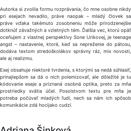
Autorka si zvolila formu rozprávania, čo mne osobne nikdy
pri esejach nevadilo, práve naopak – mladý človek sa
práve vďaka takémuto zosobneniu môže prirodzenejšie
dotknúť závažných a vzletných tém. Ďalšia vec, ktorú opäť
oceňujem z vlastnej perspektívy Sone Urikovej, je teenage
angst – nastavenie, ktoré, keď sa nepreženie do pátosu,
dodáva textom stredoškolákov správny ráz, mix novosti,
ale aj realizmu.
Esej obsahuje niektoré tvrdenia, s ktorými sa nedá súhlasiť,
prinajlepšom sa dá o nich polemizovať, ale dôležité je tu
kódovanie eseje a priznaná osobná optika, preto za mňa
prostriedky svätia účel. Posolstvom textu pre mňa je
potreba počúvať mladých ľudí, nech sa nám ich spôsob
komunikácie zdá hocijako cudzí.
Adriana Šinková