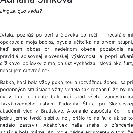
Lingua, quo vadis?
„Vtáka poznáš po perí a človeka po reči“ – neustále mi
opakovala moja babka, bývalá učiteľka na prvom stupni,
keď som občas pri nedeľnom obede pozabudla na
pravidlá spisovnej slovenskej výslovnosti a popri sŕkaní
slížikovej polievky z mojich úst vychádzali slová ako furt,
neočujem či tvrdé ne-.
Babka, hoci bola vždy pokojnou a rozvážnou ženou, sa pri
podobných situáciách vždy vedela tak rozohniť, že by na
ňu v tom momente boli hrdí snáď všetci zamestnanci
Jazykovedného ústavu Ľudovíta Štúra pri Slovenskej
akadémii vied v Bratislave. Akonáhle započula čo i len
jednu jemne tvrdú slabiku ne-, prišlo to na ňu a už sa to
nedalo zastaviť. Akákoľvek naša snaha o zľahčenie
situácie bola márna. Ani moje pádne argumenty o tom, že