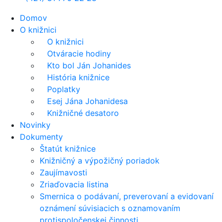
Domov
O knižnici
O knižnici
Otváracie hodiny
Kto bol Ján Johanides
História knižnice
Poplatky
Esej Jána Johanidesa
Knižničné desatoro
Novinky
Dokumenty
Štatút knižnice
Knižničný a výpožičný poriadok
Zaujímavosti
Zriaďovacia listina
Smernica o podávaní, preverovaní a evidovaní
oznámení súvisiacich s oznamovaním
protispoločenskej činnosti