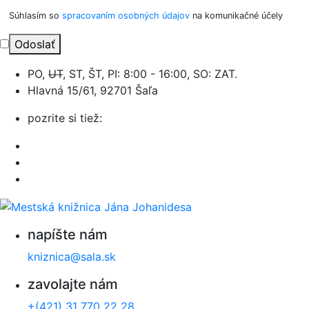
Súhlasím so
spracovaním osobných údajov
na komunikačné účely
Odoslať
PO,
UT
, ST, ŠT, PI: 8:00 - 16:00, SO: ZAT.
Hlavná 15/61, 92701 Šaľa
pozrite si tiež:
napíšte nám
kniznica@sala.sk
zavolajte nám
+(421) 31 770 22 28