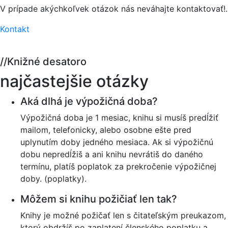
V prípade akýchkoľvek otázok nás neváhajte kontaktovať!.
Kontakt
//
Knižné desatoro
najčastejšie otázky
Aká dlhá je výpožičná doba?
Výpožičná doba je 1 mesiac, knihu si musíš predĺžiť
mailom, telefonicky, alebo osobne ešte pred
uplynutím doby jedného mesiaca. Ak si výpožičnú
dobu nepredĺžiš a ani knihu nevrátiš do daného
termínu, platíš poplatok za prekročenie výpožičnej
doby. (poplatky).
Môžem si knihu požičiať len tak?
Knihy je možné požičať len s čitateľským preukazom,
ktorý obdržíš po zaplatení členského poplatku a