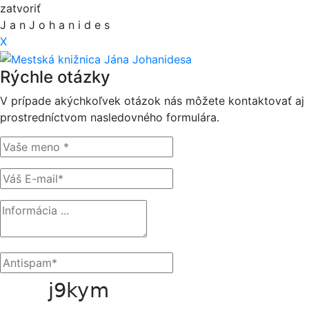
zatvoriť
J
a
n
J
o
h
a
n
i
d
e
s
X
Rýchle otázky
V prípade akýchkoľvek otázok nás môžete kontaktovať aj
prostredníctvom nasledovného formulára.