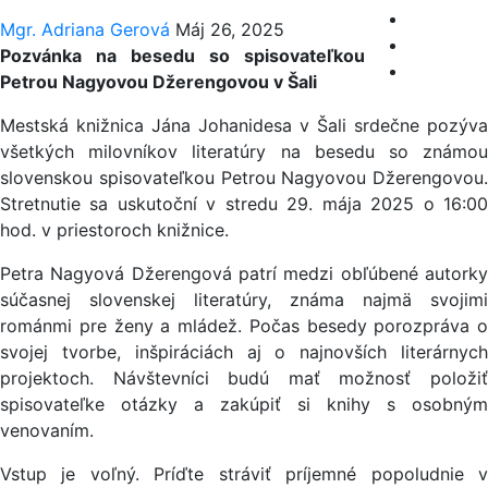
Mgr. Adriana Gerová
Máj 26, 2025
Pozvánka na besedu so spisovateľkou
Petrou Nagyovou Džerengovou v Šali
Mestská knižnica Jána Johanidesa v Šali srdečne pozýva
všetkých milovníkov literatúry na besedu so známou
slovenskou spisovateľkou Petrou Nagyovou Džerengovou.
Stretnutie sa uskutoční v stredu 29. mája 2025 o 16:00
hod. v priestoroch knižnice.
Petra Nagyová Džerengová patrí medzi obľúbené autorky
súčasnej slovenskej literatúry, známa najmä svojimi
románmi pre ženy a mládež. Počas besedy porozpráva o
svojej tvorbe, inšpiráciách aj o najnovších literárnych
projektoch. Návštevníci budú mať možnosť položiť
spisovateľke otázky a zakúpiť si knihy s osobným
venovaním.
Vstup je voľný. Príďte stráviť príjemné popoludnie v