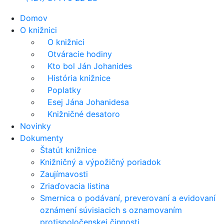
Domov
O knižnici
O knižnici
Otváracie hodiny
Kto bol Ján Johanides
História knižnice
Poplatky
Esej Jána Johanidesa
Knižničné desatoro
Novinky
Dokumenty
Štatút knižnice
Knižničný a výpožičný poriadok
Zaujímavosti
Zriaďovacia listina
Smernica o podávaní, preverovaní a evidovaní
oznámení súvisiacich s oznamovaním
protispoločenskej činnosti