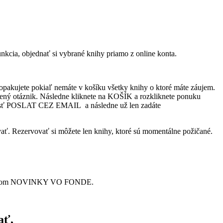
nkcia, objednať si vybrané knihy priamo z online konta.
tup opakujete pokiaľ nemáte v košíku všetky knihy o ktoré máte záujem.
elený otáznik. Následne kliknete na KOŠÍK a rozkliknete ponuku
žnosť POSLAT CEZ EMAIL a následne už len zadáte
vať. Rezervovať si môžete len knihy, ktoré sú momentálne požičané.
u s nápisom NOVINKY VO FONDE.
ať,