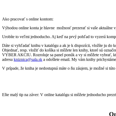
Ako pracovať s online kontom:
Výhodou online konta je hlavne možnosť prezerať si vaše aktuálne vý
Urobíte to veľmi jednoducho. Aj keď na prvý pohľad to vyzerá komp
Dáte si vyhľadať knihu v katalógu a ak je k dispozícii, vložíte ju do 
Objednať, resp. vložiť do košíka si môžete len knihy, ktoré sú ozna
VYBER AKCIU. Rozroluje sa panel ponúk a vy si môžete vybrať, k
adresu
kniznica@sala.sk
a odošlete email. My vám knihy prichystáme
V prípade, že kniha je nedostupná máte o ňu záujem, je možné si tút
Ešte malý tip na záver: V online katalógu si môžete jednoducho p
On