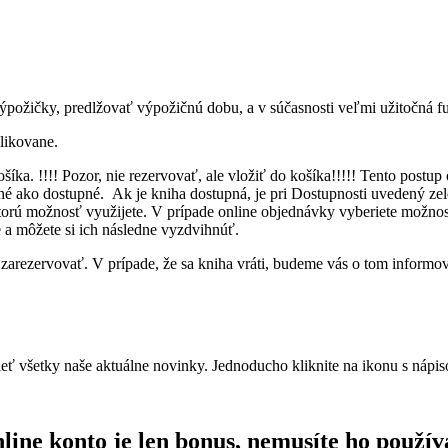
požičky, predlžovať výpožičnú dobu, a v súčasnosti veľmi užitočná fu
likovane.
košíka. !!!! Pozor, nie rezervovať, ale vložiť do košíka!!!!! Tento pos
čené ako dostupné. Ak je kniha dostupná, je pri Dostupnosti uvedený z
torú možnosť využijete. V prípade online objednávky vyberiete mo
 a môžete si ich následne vyzdvihnúť.
o zarezervovať. V prípade, že sa kniha vráti, budeme vás o tom informo
rezrieť všetky naše aktuálne novinky. Jednoducho kliknite na ikon
line konto je len bonus, nemusíte ho použív