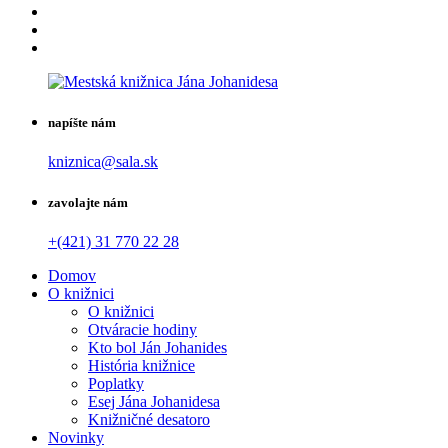
napíšte nám
kniznica@sala.sk
zavolajte nám
+(421) 31 770 22 28
Domov
O knižnici
O knižnici
Otváracie hodiny
Kto bol Ján Johanides
História knižnice
Poplatky
Esej Jána Johanidesa
Knižničné desatoro
Novinky