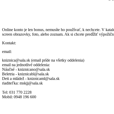
Online konto je len bonus, nemusíte ho používať, k nechcete. V ka
screen obrazovky, foto, alebo zoznam. Ak si chcete predĺžiť výpožičn
Kontakt:
email:
kniznica@sala.sk (email príde na všetky oddelenia)
email na jednotlivé oddelenia:
Náučné - kniznicano@sala.sk
Beletria - kniznicabl@sala.sk
Deti a mládež - kniznicaml@sala.sk
riaditeľka: mskjj@sala.sk
Tel: 031 770 2228
Mobil: 0948 196 600