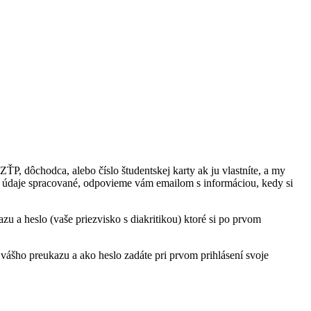
ŤP, dôchodca, alebo číslo študentskej karty ak ju vlastníte, a my
ať údaje spracované, odpovieme vám emailom s informáciou, kedy si
zu a heslo (vaše priezvisko s diakritikou) ktoré si po prvom
šho preukazu a ako heslo zadáte pri prvom prihlásení svoje