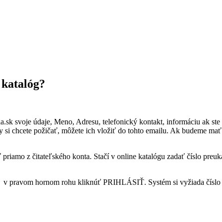
 katalóg?
sk svoje údaje, Meno, Adresu, telefonický kontakt, informáciu ak ste Z
ihy si chcete požičať, môžete ich vložiť do tohto emailu. Ak budeme m
riamo z čitateľského konta. Stačí v online katalógu zadať číslo preuka
v pravom hornom rohu kliknúť PRIHLÁSIŤ. Systém si vyžiada číslo vá