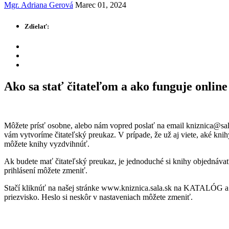
Mgr. Adriana Gerová
Marec 01, 2024
Zdielať:
Ako sa stať čitateľom a ako funguje online
Môžete prísť osobne, alebo nám vopred poslať na email kniznica@sala.
vám vytvoríme čitateľský preukaz. V prípade, že už aj viete, aké kn
môžete knihy vyzdvihnúť.
Ak budete mať čitateľský preukaz, je jednoduché si knihy objednávať p
prihlásení môžete zmeniť.
Stačí kliknúť na našej stránke www.kniznica.sala.sk na KATALÓG a 
priezvisko. Heslo si neskôr v nastaveniach môžete zmeniť.