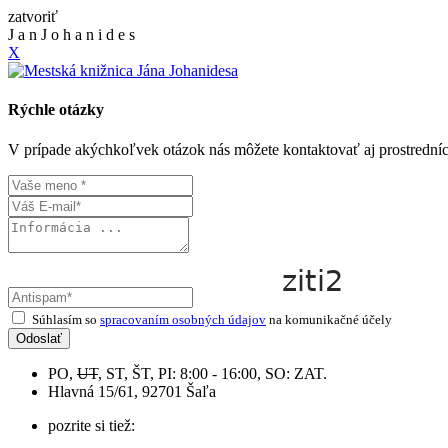
zatvoriť
J
a
n
J
o
h
a
n
i
d
e
s
X
Rýchle otázky
V prípade akýchkoľvek otázok nás môžete kontaktovať aj prostrední
Súhlasím so
spracovaním osobných údajov
na komunikačné účely
Odoslať
PO,
UT
, ST, ŠT, PI: 8:00 - 16:00, SO: ZAT.
Hlavná 15/61, 92701 Šaľa
pozrite si tiež: