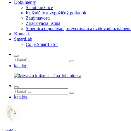
Dokumenty
Štatút knižnice
Knižničný a výpožičný poriadok
Zaujímavosti
Zriaďovacia listina
Smernica o podávaní, preverovaní a evidovaní oznámení 
Kontakt
SmartLab
Čo je SmartLab ?
katalóg
katalóg
katalóg