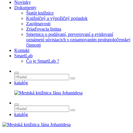
Novinky
Dokumenty
Štatút knižnice
Knižničný a výpožičný poriadok
Zaujímavosti
Zriaďovacia listina
Smernica o podávaní, preverovaní a evidovaní
oznámení súvisiacich s oznamovaním protispoločenskej
činnosti
Kontakt
SmartLab
Čo je SmartLab ?
katalóg
katalóg