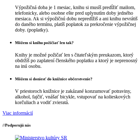
Výpožičná doba je 1 mesiac, knihu si musíš predĺžiť mailom,
telefonicky, alebo osobne ešte pred uplynutím doby jedného
mesiaca. Ak si výpožičnú dobu nepredĺžiš a ani knihu nevrátiš
do daného termínu, platíš poplatok za prekročenie výpožičnej
doby. (poplatky).
Môžem si knihu požičiať len tak?
Knihy je možné požičať len s čitateľským preukazom, ktorý
obdržíš po zaplatení členského poplatku a ktorý je neprenosný
na inú osobu.
Môžem si doniesť do knižnice občerstvenie?
V priestoroch knižnice je zakázané konzumovať potraviny,
alkohol, fajčiť, vnášať bicykle, vstupovať na kolieskových
korčuliach a vodiť zvieratá.
Viac informácií
//
Podporujú nás