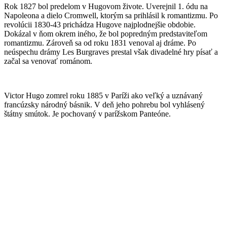
Rok 1827 bol predelom v Hugovom živote. Uverejnil 1. ódu na
Napoleona a dielo Cromwell, ktorým sa prihlásil k romantizmu. Po
revolúcii 1830-43 prichádza Hugove najplodnejšie obdobie.
Dokázal v ňom okrem iného, ​​že bol popredným predstaviteľom
romantizmu. Zároveň sa od roku 1831 venoval aj dráme. Po
neúspechu drámy Les Burgraves prestal však divadelné hry písať a
začal sa venovať románom.
Victor Hugo zomrel roku 1885 v Paríži ako veľký a uznávaný
francúzsky národný básnik. V deň jeho pohrebu bol vyhlásený
štátny smútok. Je pochovaný v parížskom Panteóne.