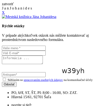
zatvoriť
J
a
n
J
o
h
a
n
i
d
e
s
X
Rýchle otázky
V prípade akýchkoľvek otázok nás môžete kontaktovať aj
prostredníctvom nasledovného formulára.
Súhlasím so
spracovaním osobných údajov
na komunikačné účely
Odoslať
PO,
UT
, ST, ŠT, PI: 8:00 - 16:00, SO: ZAT.
Hlavná 15/61, 92701 Šaľa
pozrite si tiež: