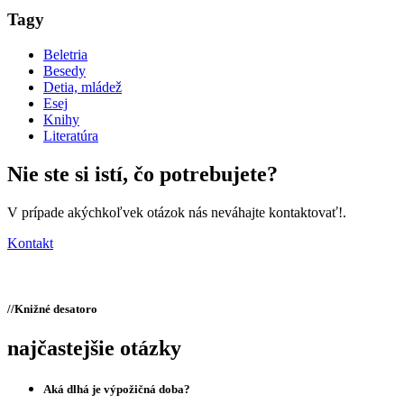
Tagy
Beletria
Besedy
Detia, mládež
Esej
Knihy
Literatúra
Nie ste si istí,
čo potrebujete?
V prípade akýchkoľvek otázok nás neváhajte kontaktovať!.
Kontakt
//
Knižné desatoro
najčastejšie otázky
Aká dlhá je výpožičná doba?