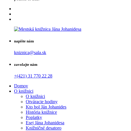
napíšte nám
kniznica@sala.sk
zavolajte nám
+(421) 31 770 22 28
Domov
O knižnici
O knižnici
Otváracie hodiny
Kto bol Ján Johanides
História knižnice
Poplatky
Esej Jána Johanidesa
Knižničné desatoro