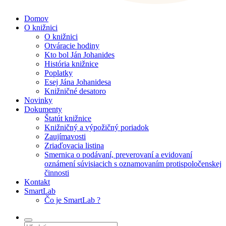
Domov
O knižnici
O knižnici
Otváracie hodiny
Kto bol Ján Johanides
História knižnice
Poplatky
Esej Jána Johanidesa
Knižničné desatoro
Novinky
Dokumenty
Štatút knižnice
Knižničný a výpožičný poriadok
Zaujímavosti
Zriaďovacia listina
Smernica o podávaní, preverovaní a evidovaní
oznámení súvisiacich s oznamovaním protispoločenskej
činnosti
Kontakt
SmartLab
Čo je SmartLab ?