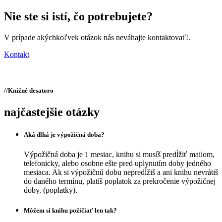
Nie ste si istí,
čo potrebujete?
V prípade akýchkoľvek otázok nás neváhajte kontaktovať!.
Kontakt
//
Knižné desatoro
najčastejšie otázky
Aká dlhá je výpožičná doba?
Výpožičná doba je 1 mesiac, knihu si musíš predĺžiť mailom,
telefonicky, alebo osobne ešte pred uplynutím doby jedného
mesiaca. Ak si výpožičnú dobu nepredĺžiš a ani knihu nevrátiš
do daného termínu, platíš poplatok za prekročenie výpožičnej
doby. (poplatky).
Môžem si knihu požičiať len tak?