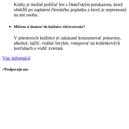
Knihy je možné požičať len s čitateľským preukazom, ktorý
obdržíš po zaplatení členského poplatku a ktorý je neprenosný
na inú osobu.
Môžem si doniesť do knižnice občerstvenie?
V priestoroch knižnice je zakázané konzumovať potraviny,
alkohol, fajčiť, vnášať bicykle, vstupovať na kolieskových
korčuliach a vodiť zvieratá.
Viac informácií
//
Podporujú nás