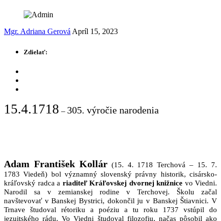
Mgr. Adriana Gerová
Apríl 15, 2023
Zdielať:
15.4.1718
305. výročie narodenia
–
Adam František Kollár
(15. 4. 1718 Terchová – 15. 7.
1783 Viedeň) bol významný slovenský právny historik, cisársko-
kráľovský radca a
riaditeľ Kráľovskej dvornej knižnice
vo Viedni.
Narodil sa v zemianskej rodine v Terchovej. Školu začal
navštevovať v Banskej Bystrici, dokončil ju v Banskej Štiavnici. V
Trnave študoval rétoriku a poéziu a tu roku 1737 vstúpil do
jezuitského rádu. Vo Viedni študoval filozofiu, načas pôsobil ako