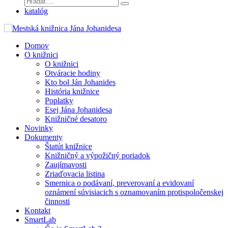
katalóg
Domov
O knižnici
O knižnici
Otváracie hodiny
Kto bol Ján Johanides
História knižnice
Poplatky
Esej Jána Johanidesa
Knižničné desatoro
Novinky
Dokumenty
Štatút knižnice
Knižničný a výpožičný poriadok
Zaujímavosti
Zriaďovacia listina
Smernica o podávaní, preverovaní a evidovaní
oznámení súvisiacich s oznamovaním protispoločenskej
činnosti
Kontakt
SmartLab