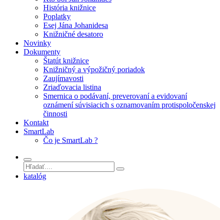
História knižnice
Poplatky
Esej Jána Johanidesa
Knižničné desatoro
Novinky
Dokumenty
Štatút knižnice
Knižničný a výpožičný poriadok
Zaujímavosti
Zriaďovacia listina
Smernica o podávaní, preverovaní a evidovaní
oznámení súvisiacich s oznamovaním protispoločenskej
činnosti
Kontakt
SmartLab
Čo je SmartLab ?
katalóg