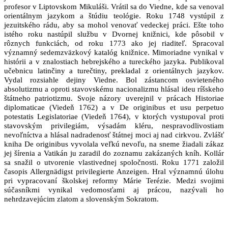
profesor v Liptovskom Mikuláši. Vrátil sa do Viedne, kde sa venoval
orientálnym jazykom a štúdiu teológie. Roku 1748 vystúpil z
jezuitského rádu, aby sa mohol venovať vedeckej práci. Ešte toho
istého roku nastúpil službu v Dvornej knižnici, kde pôsobil v
rôznych funkciách, od roku 1773 ako jej riaditeľ. Spracoval
významný sedemzväzkový katalóg knižnice. Mimoriadne vynikal v
histórii a v znalostiach hebrejského a tureckého jazyka. Publikoval
učebnicu latinčiny a turečtiny, prekladal z orientálnych jazykov.
Vydal rozsiahle dejiny Viedne. Bol zástancom osvieteného
absolutizmu a oproti stavovskému nacionalizmu hlásal ideu ríšskeho
štátneho patriotizmu. Svoje názory uverejnil v prácach Historiae
diplomaticae (Viedeň 1762) a v De originibus et usu perpetuo
potestatis Legislatoriae (Viedeň 1764), v ktorých vystupoval proti
stavovským privilegiám, výsadám kléru, nespravodlivostiam
nevoľníctva a hlásal nadradenosť štátnej moci aj nad cirkvou. Zvlášť
kniha De originibus vyvolala veľkú nevoľu, na sneme žiadali zákaz
jej šírenia a Vatikán ju zaradil do zoznamu zakázaných kníh. Kollár
sa snažil o utvorenie vlastivednej spoločnosti. Roku 1771 založil
časopis Allergnädigst privilegierte Anzeigen. Hral významnú úlohu
pri vypracovaní školskej reformy Márie Terézie. Medzi svojimi
súčasníkmi vynikal vedomosťami aj prácou, nazývali ho
nehrdzavejúcim zlatom a slovenským Sokratom.