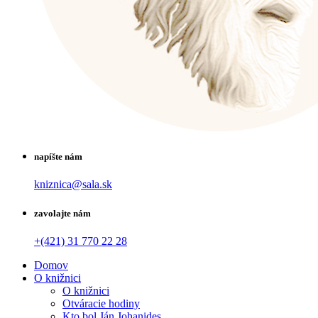
napíšte nám
kniznica@sala.sk
zavolajte nám
+(421) 31 770 22 28
Domov
O knižnici
O knižnici
Otváracie hodiny
Kto bol Ján Johanides