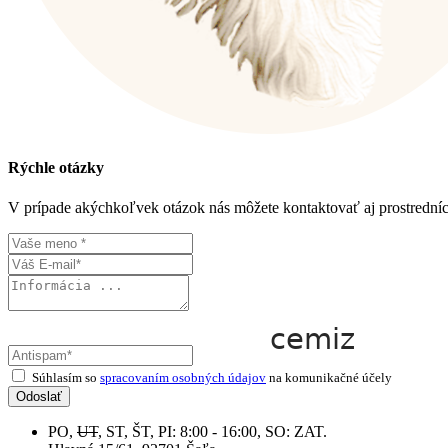
Rýchle otázky
V prípade akýchkoľvek otázok nás môžete kontaktovať aj prostrední
Súhlasím so
spracovaním osobných údajov
na komunikačné účely
Odoslať
PO,
UT
, ST, ŠT, PI: 8:00 - 16:00, SO: ZAT.