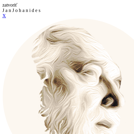
zatvoriť
J
a
n
J
o
h
a
n
i
d
e
s
X