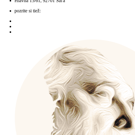
Hlavná 15/61, 92701 Šaľa
pozrite si tiež: