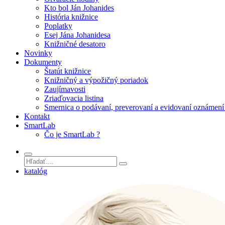
Kto bol Ján Johanides
História knižnice
Poplatky
Esej Jána Johanidesa
Knižničné desatoro
Novinky
Dokumenty
Štatút knižnice
Knižničný a výpožičný poriadok
Zaujímavosti
Zriaďovacia listina
Smernica o podávaní, preverovaní a evidovaní oznámení 
Kontakt
SmartLab
Čo je SmartLab ?
katalóg