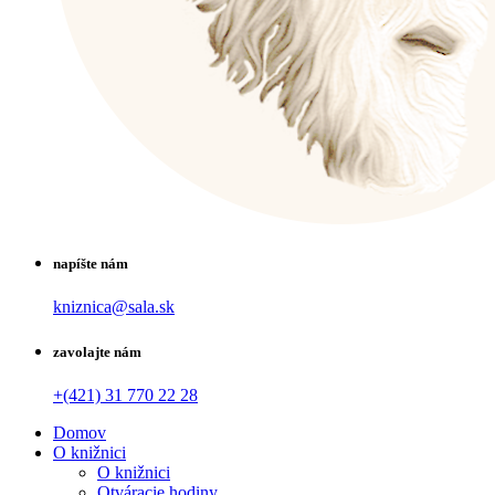
napíšte nám
kniznica@sala.sk
zavolajte nám
+(421) 31 770 22 28
Domov
O knižnici
O knižnici
Otváracie hodiny