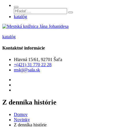
katalóg
katalóg
Kontaktné informácie
Hlavná 15/61, 92701 Šaľa
+(421) 31 770 22 28
mskjj@sala.sk
Z denníka histórie
Domov
Novinky
Z denníka histórie