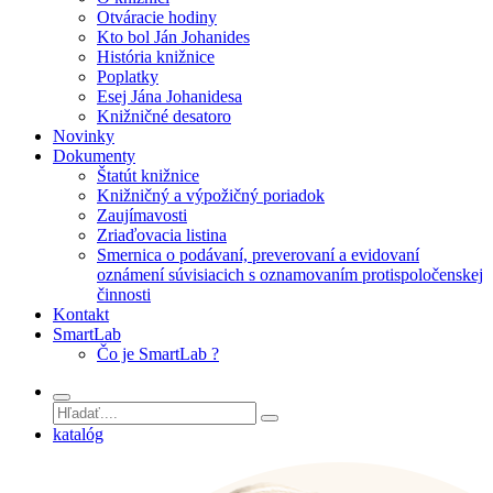
Otváracie hodiny
Kto bol Ján Johanides
História knižnice
Poplatky
Esej Jána Johanidesa
Knižničné desatoro
Novinky
Dokumenty
Štatút knižnice
Knižničný a výpožičný poriadok
Zaujímavosti
Zriaďovacia listina
Smernica o podávaní, preverovaní a evidovaní
oznámení súvisiacich s oznamovaním protispoločenskej
činnosti
Kontakt
SmartLab
Čo je SmartLab ?
katalóg