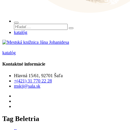
katalóg
katalóg
Kontaktné informácie
Hlavná 15/61, 92701 Šaľa
+(421) 31 770 22 28
mskjj@sala.sk
Tag Beletria