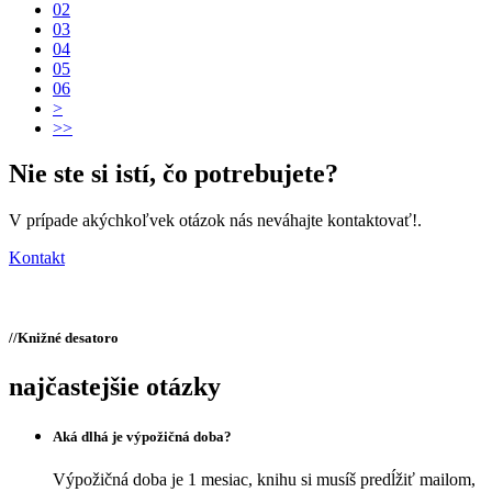
02
03
04
05
06
>
>>
Nie ste si istí,
čo potrebujete?
V prípade akýchkoľvek otázok nás neváhajte kontaktovať!.
Kontakt
//
Knižné desatoro
najčastejšie otázky
Aká dlhá je výpožičná doba?
Výpožičná doba je 1 mesiac, knihu si musíš predĺžiť mailom,