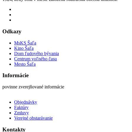
Odkazy
MsKS Šaľa
Kino Šaľa
Dom ľudového bývania
Centrum voľného času
Mesto Šaľa
Informácie
povinne zverejňované informácie
Objednávky
Faktúry
Zmluvy
Verejné obstarávanie
Kontakty