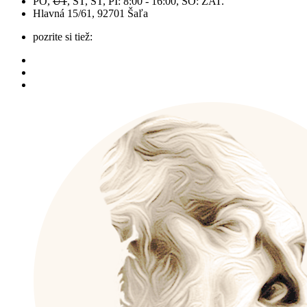
PO,
UT
, ST, ŠT, PI: 8:00 - 16:00, SO: ZAT.
Hlavná 15/61, 92701 Šaľa
pozrite si tiež: