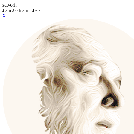
zatvoriť
J
a
n
J
o
h
a
n
i
d
e
s
X