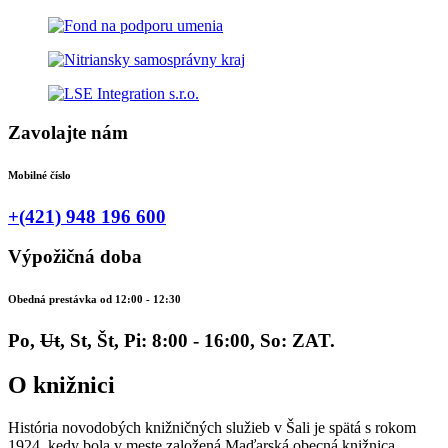
Zavolajte nám
Mobilné číslo
+(421) 948 196 600
Výpožičná doba
Obedná prestávka od 12:00 - 12:30
Po,
Ut
, St, Št, Pi: 8:00 - 16:00, So: ZAT.
O knižnici
História novodobých knižničných služieb v Šali je spätá s rokom
1924, kedy bola v meste založená Maďarská obecná knižnica.