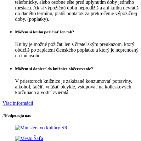
telefonicky, alebo osobne ešte pred uplynutím doby jedného
mesiaca. Ak si výpožičnú dobu nepredĺžiš a ani knihu nevrátiš
do daného termínu, platíš poplatok za prekročenie výpožičnej
doby. (poplatky).
Môžem si knihu požičiať len tak?
Knihy je možné požičať len s čitateľským preukazom, ktorý
obdržíš po zaplatení členského poplatku a ktorý je neprenosný
na inú osobu.
Môžem si doniesť do knižnice občerstvenie?
V priestoroch knižnice je zakázané konzumovať potraviny,
alkohol, fajčiť, vnášať bicykle, vstupovať na kolieskových
korčuliach a vodiť zvieratá.
Viac informácií
//
Podporujú nás