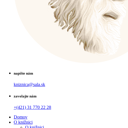
napíšte nám
kniznica@sala.sk
zavolajte nám
+(421) 31 770 22 28
Domov
O knižnici
O knižnici