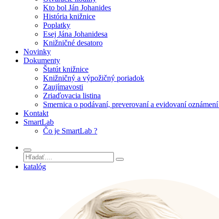
Kto bol Ján Johanides
História knižnice
Poplatky
Esej Jána Johanidesa
Knižničné desatoro
Novinky
Dokumenty
Štatút knižnice
Knižničný a výpožičný poriadok
Zaujímavosti
Zriaďovacia listina
Smernica o podávaní, preverovaní a evidovaní oznámení 
Kontakt
SmartLab
Čo je SmartLab ?
katalóg