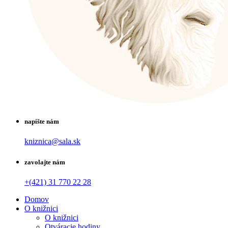
napíšte nám
kniznica@sala.sk
zavolajte nám
+(421) 31 770 22 28
Domov
O knižnici
O knižnici
Otváracie hodiny