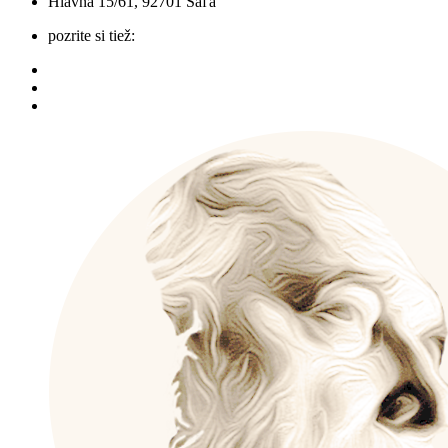
Hlavná 15/61, 92701 Šaľa
pozrite si tiež: