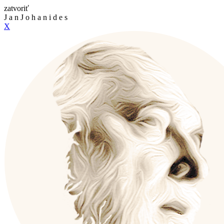
zatvoriť
J
a
n
J
o
h
a
n
i
d
e
s
X