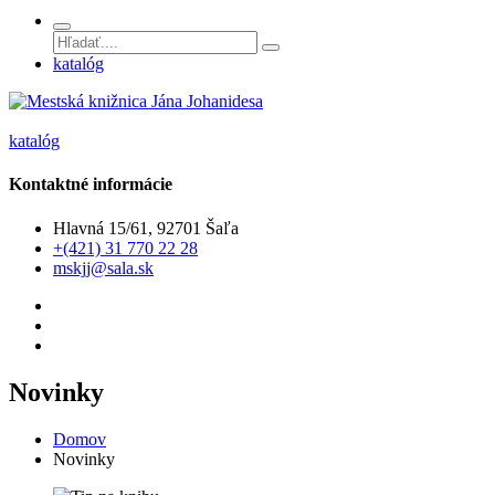
katalóg
katalóg
Kontaktné informácie
Hlavná 15/61, 92701 Šaľa
+(421) 31 770 22 28
mskjj@sala.sk
Novinky
Domov
Novinky