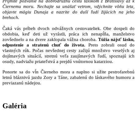
Prijmite pozvanie na dobrodružnú cestu taxíkom z Bratislavy až k
Čiernemu moru. Nechajte sa unášať vetrom, vdýchnite vôňu leta,
objavte mágiu Dunaja a nazrite do duší ľudí žijúcich na jeho
brehoch.
Čaká vás príbeh dvoch odvážnych cestovateliek. Obe dospeli do
obdobia, keď deti už vyrástli, práca ich nenapĺňa, manželstvo
zovšednelo a na dvere zaklopala vážna choroba.
Túžia nájsť lásku,
odpustenie a stratenú chuť do života.
Preto zobrali osud do
vlastných rúk. Počas nevšednej cesty zažijú množstvo veselých aj
dojímavých situácií, stretnú veľa zaujímavých ľudí, spoznajú ich
osudy, nadviažu priateľstvá a prejdú vnútornou katarziou.
Ponorte sa do vĺn Čierneho mora a naplno si užite pestrofarebnú
letnú bláznivú jazdu Zory a Táne, zabalenú do láskavého humoru a
previazanú nádejou.
Galéria