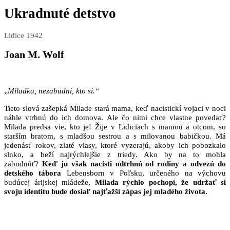
Ukradnuté detstvo
Lidice 1942
Joan M. Wolf
„
Miladka, nezabudni, kto si.“
Tieto slová zašepká Milade stará mama, keď nacistickí vojaci v noci
náhle vtrhnú do ich domova. Ale čo nimi chce vlastne povedať?
Milada predsa vie, kto je! Žije v Lidiciach s mamou a otcom, so
starším bratom, s mladšou sestrou a s milovanou babičkou. Má
jedenásť rokov, zlaté vlasy, ktoré vyzerajú, akoby ich pobozkalo
slnko, a beží najrýchlejšie z triedy. Ako by na to mohla
zabudnúť?
Keď ju však nacisti odtrhnú od rodiny a odvezú do
detského tábora
Lebensborn v Poľsku, určeného na výchovu
budúcej árijskej mládeže,
Milada rýchlo pochopí, že udržať si
svoju identitu bude dosiaľ najťažší zápas jej mladého života.