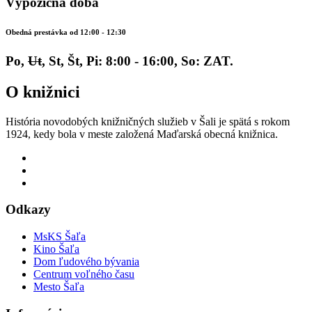
Výpožičná doba
Obedná prestávka od 12:00 - 12:30
Po,
Ut
, St, Št, Pi: 8:00 - 16:00, So: ZAT.
O knižnici
História novodobých knižničných služieb v Šali je spätá s rokom
1924, kedy bola v meste založená Maďarská obecná knižnica.
Odkazy
MsKS Šaľa
Kino Šaľa
Dom ľudového bývania
Centrum voľného času
Mesto Šaľa