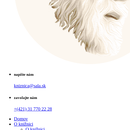
napíšte nám
kniznica@sala.sk
zavolajte nám
+(421) 31 770 22 28
Domov
O knižnici
O knižnici