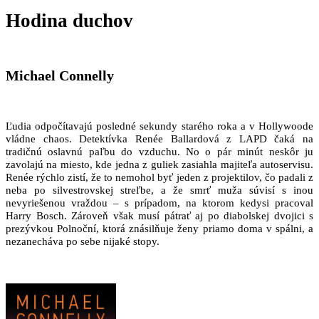
Hodina duchov
Michael Connelly
Ľudia odpočítavajú posledné sekundy starého roka a v Hollywoode
vládne chaos. Detektívka Renée Ballardová z LAPD čaká na
tradičnú oslavnú paľbu do vzduchu. No o pár minút neskôr ju
zavolajú na miesto, kde jedna z guliek zasiahla majiteľa autoservisu.
Renée rýchlo zistí, že to nemohol byť jeden z projektilov, čo padali z
neba po silvestrovskej streľbe, a že smrť muža súvisí s inou
nevyriešenou vraždou – s prípadom, na ktorom kedysi pracoval
Harry Bosch. Zároveň však musí pátrať aj po diabolskej dvojici s
prezývkou Polnoční, ktorá znásilňuje ženy priamo doma v spálni, a
nezanecháva po sebe nijaké stopy.