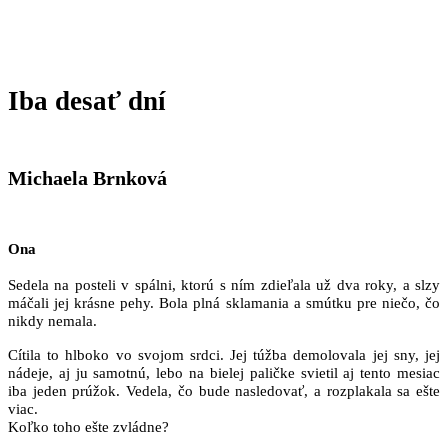
Iba desať dní
Michaela Brnková
Ona
Sedela na posteli v spálni, ktorú s ním zdieľala už dva roky, a slzy
máčali jej krásne pehy. Bola plná sklamania a smútku pre niečo, čo
nikdy nemala.
Cítila to hlboko vo svojom srdci. Jej túžba demolovala jej sny, jej
nádeje, aj ju samotnú, lebo na bielej paličke svietil aj tento mesiac
iba jeden prúžok. Vedela, čo bude nasledovať, a rozplakala sa ešte
viac.
Koľko toho ešte zvládne?