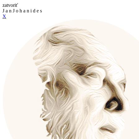
zatvoriť
J
a
n
J
o
h
a
n
i
d
e
s
X