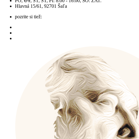
PO,
UT
, ST, ŠT, PI: 8:00 - 16:00, SO: ZAT.
Hlavná 15/61, 92701 Šaľa
pozrite si tiež: