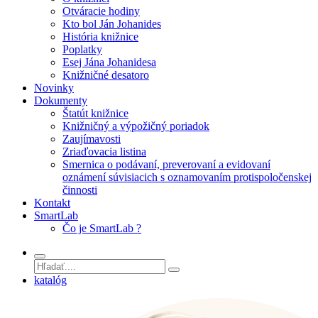
Otváracie hodiny
Kto bol Ján Johanides
História knižnice
Poplatky
Esej Jána Johanidesa
Knižničné desatoro
Novinky
Dokumenty
Štatút knižnice
Knižničný a výpožičný poriadok
Zaujímavosti
Zriaďovacia listina
Smernica o podávaní, preverovaní a evidovaní
oznámení súvisiacich s oznamovaním protispoločenskej
činnosti
Kontakt
SmartLab
Čo je SmartLab ?
katalóg