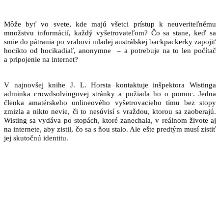
Môže byť vo svete, kde majú všetci prístup k neuveriteľnému
množstvu informácií, každý vyšetrovateľom? Čo sa stane, keď sa
smie do pátrania po vrahovi mladej austrálskej backpackerky zapojiť
hocikto od hocikadiaľ, anonymne
–
a potrebuje na to len počítač
a pripojenie na internet?
V najnovšej knihe J. L. Horsta kontaktuje inšpektora Wistinga
adminka crowdsolvingovej stránky a požiada ho o pomoc. Jedna
členka amatérskeho onlineového vyšetrovacieho tímu bez stopy
zmizla a nikto nevie, či to nesúvisí s vraždou, ktorou sa zaoberajú.
Wisting sa vydáva po stopách, ktoré zanechala, v reálnom živote aj
na internete, aby zistil, čo sa s ňou stalo. Ale ešte predtým musí zistiť
jej skutočnú identitu.