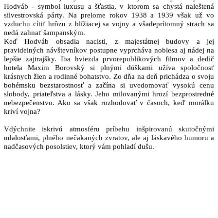
Hodváb - symbol luxusu a šťastia, v ktorom sa chystá naleštená
silvestrovská párty. Na prelome rokov 1938 a 1939 však už vo
vzduchu cítiť hrôzu z blížiacej sa vojny a všadeprítomný strach sa
nedá zahnať šampanským.
Keď Hodváb obsadia nacisti, z majestátnej budovy a jej
pravidelných návštevníkov postupne vyprcháva noblesa aj nádej na
lepšie zajtrajšky. Iba hviezda prvorepublikových filmov a dedič
hotela Maxim Borovský si plnými dúškami užíva spoločnosť
krásnych žien a rodinné bohatstvo. Zo dňa na deň prichádza o svoju
bohémsku bezstarostnosť a začína si uvedomovať vysokú cenu
slobody, priateľstva a lásky. Jeho milovanými hrozí bezprostredné
nebezpečenstvo. Ako sa však rozhodovať v časoch, keď morálku
kriví vojna?
Vdýchnite iskrivú atmosféru príbehu inšpirovanú skutočnými
udalosťami, plného nečakaných zvratov, ale aj láskavého humoru a
nadčasových posolstiev, ktorý vám pohladí dušu.