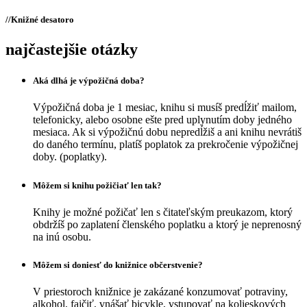
//
Knižné desatoro
najčastejšie otázky
Aká dlhá je výpožičná doba?
Výpožičná doba je 1 mesiac, knihu si musíš predĺžiť mailom,
telefonicky, alebo osobne ešte pred uplynutím doby jedného
mesiaca. Ak si výpožičnú dobu nepredĺžiš a ani knihu nevrátiš
do daného termínu, platíš poplatok za prekročenie výpožičnej
doby. (poplatky).
Môžem si knihu požičiať len tak?
Knihy je možné požičať len s čitateľským preukazom, ktorý
obdržíš po zaplatení členského poplatku a ktorý je neprenosný
na inú osobu.
Môžem si doniesť do knižnice občerstvenie?
V priestoroch knižnice je zakázané konzumovať potraviny,
alkohol, fajčiť, vnášať bicykle, vstupovať na kolieskových