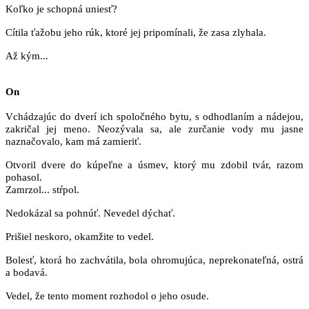
Koľko je schopná uniesť?
Cítila ťažobu jeho rúk, ktoré jej pripomínali, že zasa zlyhala.
Až kým...
On
Vchádzajúc do dverí ich spoločného bytu, s odhodlaním a nádejou,
zakričal jej meno. Neozývala sa, ale zurčanie vody mu jasne
naznačovalo, kam má zamieriť.
Otvoril dvere do kúpeľne a úsmev, ktorý mu zdobil tvár, razom
pohasol.
Zamrzol... stŕpol.
Nedokázal sa pohnúť. Nevedel dýchať.
Prišiel neskoro, okamžite to vedel.
Bolesť, ktorá ho zachvátila, bola ohromujúca, neprekonateľná, ostrá
a bodavá.
Vedel, že tento moment rozhodol o jeho osude.