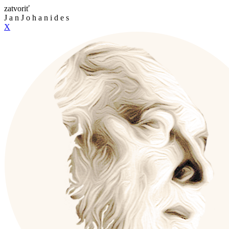
zatvoriť
J
a
n
J
o
h
a
n
i
d
e
s
X