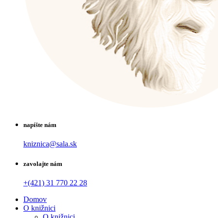
napíšte nám
kniznica@sala.sk
zavolajte nám
+(421) 31 770 22 28
Domov
O knižnici
O knižnici