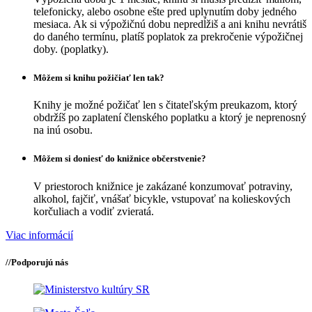
telefonicky, alebo osobne ešte pred uplynutím doby jedného
mesiaca. Ak si výpožičnú dobu nepredĺžiš a ani knihu nevrátiš
do daného termínu, platíš poplatok za prekročenie výpožičnej
doby. (poplatky).
Môžem si knihu požičiať len tak?
Knihy je možné požičať len s čitateľským preukazom, ktorý
obdržíš po zaplatení členského poplatku a ktorý je neprenosný
na inú osobu.
Môžem si doniesť do knižnice občerstvenie?
V priestoroch knižnice je zakázané konzumovať potraviny,
alkohol, fajčiť, vnášať bicykle, vstupovať na kolieskových
korčuliach a vodiť zvieratá.
Viac informácií
//
Podporujú nás