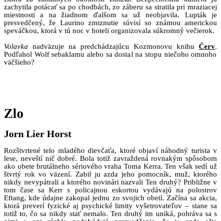
zachytila potácať sa po chodbách, zo záberu sa stratila pri mraziacej
miestnosti a na žiadnom ďalšom sa už neobjavila. Lupták je
presvedčený, že Laurino zmiznutie súvisí so známou americkou
speváčkou, ktorá v tú noc v hoteli organizovala súkromný večierok.
Volavka
nadväzuje na predchádzajúcu Kozmonovu knihu
Červ
.
Podľahol Wolf sebaklamu alebo sa dostal na stopu niečoho omnoho
väčšieho?
Zlo
Jorn Lier Horst
Rozštvrtené telo mladého dievčaťa, ktoré objaví náhodný turista v
lese, neveští nič dobré. Bola totiž zavraždená rovnakým spôsobom
ako obete brutálneho sériového vraha Toma Kerra. Ten však sedí už
štvrtý rok vo väzení. Zabil ju azda jeho pomocník, muž, ktorého
nikdy nevypátrali a ktorého novinári nazvali Ten druhý?
Približne v
tom čase sa Kerr s policajnou eskortou vydávajú na polostrov
Eftang, kde údajne zakopal jednu zo svojich obetí. Začína sa akcia,
ktorá preverí fyzické aj psychické limity vyšetrovateľov – stane sa
totiž to, čo sa nikdy stať nemalo.
Ten druhý im uniká, pohráva sa s