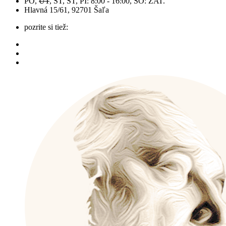
PO,
UT
, ST, ŠT, PI: 8:00 - 16:00, SO: ZAT.
Hlavná 15/61, 92701 Šaľa
pozrite si tiež: