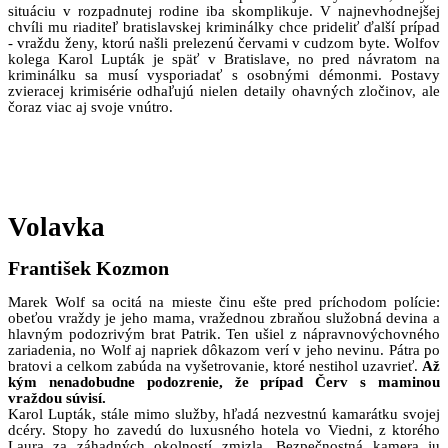
situáciu v rozpadnutej rodine iba skomplikuje. V najnevhodnejšej
chvíli mu riaditeľ bratislavskej kriminálky chce prideliť ďalší prípad
- vraždu ženy, ktorú našli prelezenú červami v cudzom byte. Wolfov
kolega Karol Lupták je späť v Bratislave, no pred návratom na
kriminálku sa musí vysporiadať s osobnými démonmi. Postavy
zvieracej krimisérie odhaľujú nielen detaily ohavných zločinov, ale
čoraz viac aj svoje vnútro.
Volavka
František Kozmon
Marek Wolf sa ocitá na mieste činu ešte pred príchodom polície:
obeťou vraždy je jeho mama, vražednou zbraňou služobná devina a
hlavným podozrivým brat Patrik. Ten ušiel z nápravnovýchovného
zariadenia, no Wolf aj napriek dôkazom verí v jeho nevinu. Pátra po
bratovi a celkom zabúda na vyšetrovanie, ktoré nestihol uzavrieť.
Až
kým nenadobudne podozrenie, že prípad Červ s maminou
vraždou súvisí.
Karol Lupták, stále mimo služby, hľadá nezvestnú kamarátku svojej
dcéry. Stopy ho zavedú do luxusného hotela vo Viedni, z ktorého
Laura za záhadných okolností zmizla. Bezpečnostná kamera ju