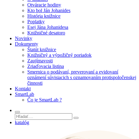
Otváracie hodiny
Kto bol Ján Johanides
História knižnice
Poplatky
Esej Jána Johanidesa
Knižničné desatoro
Novinky
Dokumenty
Štatút knižnice
Knižničný a výpožičný poriadok
Zaujímavosti
Zriaďovacia listina
Smernica o podávaní, preverovaní a evidovaní
oznámení súvisiacich s oznamovaním protispoločenskej
činnosti
Kontakt
SmartLab
Čo je SmartLab ?
katalóg