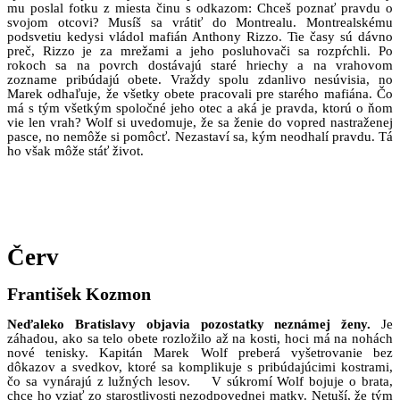
mu poslal fotku z miesta činu s odkazom: Chceš poznať pravdu o
svojom otcovi? Musíš sa vrátiť do Montrealu. Montrealskému
podsvetiu kedysi vládol mafián Anthony Rizzo. Tie časy sú dávno
preč, Rizzo je za mrežami a jeho posluhovači sa rozpŕchli. Po
rokoch sa na povrch dostávajú staré hriechy a na vrahovom
zozname pribúdajú obete. Vraždy spolu zdanlivo nesúvisia, no
Marek odhaľuje, že všetky obete pracovali pre starého mafiána. Čo
má s tým všetkým spoločné jeho otec a aká je pravda, ktorú o ňom
vie len vrah? Wolf si uvedomuje, že sa ženie do vopred nastraženej
pasce, no nemôže si pomôcť. Nezastaví sa, kým neodhalí pravdu. Tá
ho však môže stáť život.
Červ
František Kozmon
Neďaleko Bratislavy objavia pozostatky neznámej ženy.
Je
záhadou, ako sa telo obete rozložilo až na kosti, hoci má na nohách
nové tenisky. Kapitán Marek Wolf preberá vyšetrovanie bez
dôkazov a svedkov, ktoré sa komplikuje s pribúdajúcimi kostrami,
čo sa vynárajú z lužných lesov. V súkromí Wolf bojuje o brata,
chce ho vziať zo starostlivosti nezodpovednej matky. Netuší, že tým