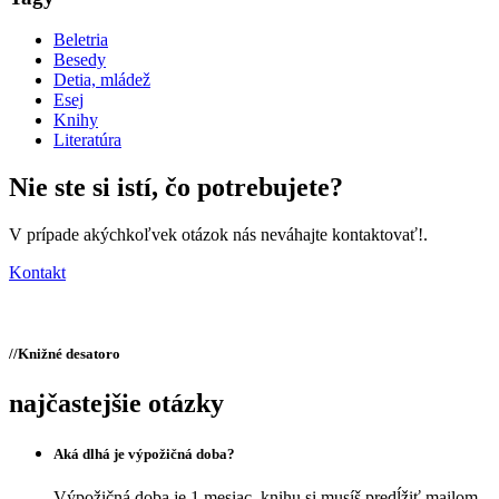
Beletria
Besedy
Detia, mládež
Esej
Knihy
Literatúra
Nie ste si istí,
čo potrebujete?
V prípade akýchkoľvek otázok nás neváhajte kontaktovať!.
Kontakt
//
Knižné desatoro
najčastejšie otázky
Aká dlhá je výpožičná doba?
Výpožičná doba je 1 mesiac, knihu si musíš predĺžiť mailom,