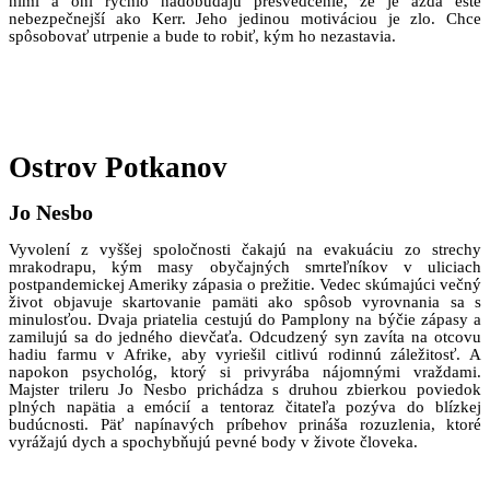
nimi a oni rýchlo nadobúdajú presvedčenie, že je azda ešte
nebezpečnejší ako Kerr. Jeho jedinou motiváciou je zlo. Chce
spôsobovať utrpenie a bude to robiť, kým ho nezastavia.
Ostrov Potkanov
Jo Nesbo
Vyvolení z vyššej spoločnosti čakajú na evakuáciu zo strechy
mrakodrapu, kým masy obyčajných smrteľníkov v uliciach
postpandemickej Ameriky zápasia o prežitie. Vedec skúmajúci večný
život objavuje skartovanie pamäti ako spôsob vyrovnania sa s
minulosťou. Dvaja priatelia cestujú do Pamplony na býčie zápasy a
zamilujú sa do jedného dievčaťa. Odcudzený syn zavíta na otcovu
hadiu farmu v Afrike, aby vyriešil citlivú rodinnú záležitosť. A
napokon psychológ, ktorý si privyrába nájomnými vraždami.
Majster trileru Jo Nesbo prichádza s druhou zbierkou poviedok
plných napätia a emócií a tentoraz čitateľa pozýva do blízkej
budúcnosti. Päť napínavých príbehov prináša rozuzlenia, ktoré
vyrážajú dych a spochybňujú pevné body v živote človeka.