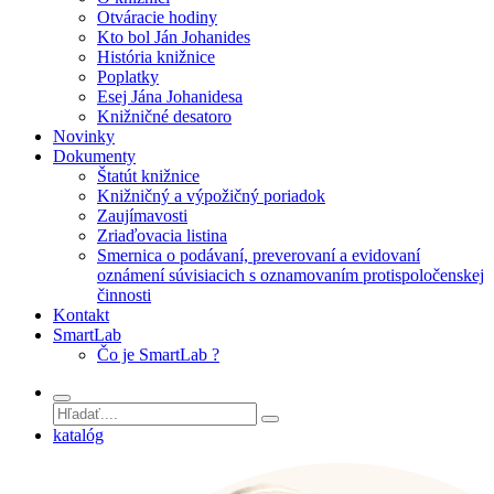
Otváracie hodiny
Kto bol Ján Johanides
História knižnice
Poplatky
Esej Jána Johanidesa
Knižničné desatoro
Novinky
Dokumenty
Štatút knižnice
Knižničný a výpožičný poriadok
Zaujímavosti
Zriaďovacia listina
Smernica o podávaní, preverovaní a evidovaní
oznámení súvisiacich s oznamovaním protispoločenskej
činnosti
Kontakt
SmartLab
Čo je SmartLab ?
katalóg