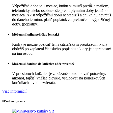
Výpožičná doba je 1 mesiac, knihu si musíš predĺžiť mailom,
telefonicky, alebo osobne ešte pred uplynutím doby jedného
mesiaca. Ak si výpožičnú dobu nepredĺžiš a ani knihu nevrátiš
do daného termínu, platíš poplatok za prekročenie výpožičnej
doby. (poplatky).
Môžem si knihu požičiať len tak?
Knihy je možné požičať len s čitateľským preukazom, ktorý
obdržíš po zaplatení členského poplatku a ktorý je neprenosný
na inú osobu.
Môžem si doniesť do knižnice občerstvenie?
V priestoroch knižnice je zakázané konzumovať potraviny,
alkohol, fajčiť, vnášať bicykle, vstupovať na kolieskových
korčuliach a vodiť zvieratá.
Viac informácií
//
Podporujú nás