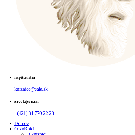
napíšte nám
kniznica@sala.sk
zavolajte nám
+(421) 31 770 22 28
Domov
O knižnici
O knižnici