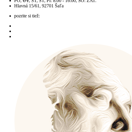
PO,
UT
, ST, ŠT, PI: 8:00 - 16:00, SO: ZAT.
Hlavná 15/61, 92701 Šaľa
pozrite si tiež: