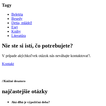
Tagy
Beletria
Besedy
Detia, mládež
Esej
Knihy
Literatúra
Nie ste si istí,
čo potrebujete?
V prípade akýchkoľvek otázok nás neváhajte kontaktovať!.
Kontakt
//
Knižné desatoro
najčastejšie otázky
Aká dlhá je výpožičná doba?