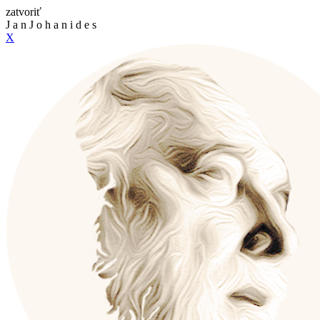
zatvoriť
J
a
n
J
o
h
a
n
i
d
e
s
X