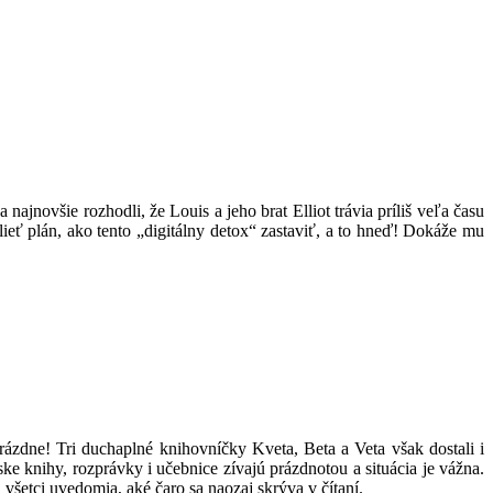
najnovšie rozhodli, že Louis a jeho brat Elliot trávia príliš veľa času
lieť plán, ako tento „digitálny detox“ zastaviť, a to hneď! Dokáže mu
prázdne! Tri duchaplné knihovníčky Kveta, Beta a Veta však dostali i
ske knihy, rozprávky i učebnice zívajú prázdnotou a situácia je vážna.
 všetci uvedomia, aké čaro sa naozaj skrýva v čítaní.