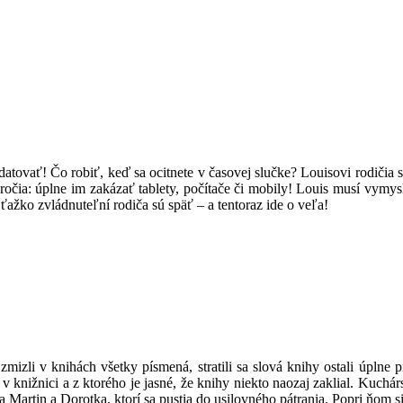
tovať! Čo robiť, keď sa ocitnete v časovej slučke? Louisovi rodičia sa 
ročia: úplne im zakázať tablety, počítače či mobily! Louis musí vymys
žko zvládnuteľní rodiča sú späť – a tentoraz ide o veľa!
zmizli v knihách všetky písmená, stratili sa slová knihy ostali úplne 
 v knižnici a z ktorého je jasné, že knihy niekto naozaj zaklial. Kuchár
 Martin a Dorotka, ktorí sa pustia do usilovného pátrania. Popri ňom si