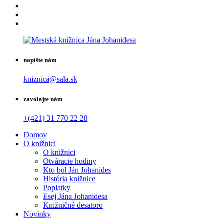
napíšte nám
kniznica@sala.sk
zavolajte nám
+(421) 31 770 22 28
Domov
O knižnici
O knižnici
Otváracie hodiny
Kto bol Ján Johanides
História knižnice
Poplatky
Esej Jána Johanidesa
Knižničné desatoro
Novinky