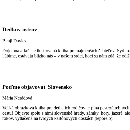
Dedkov ostrov
Benji Davies
Dojemná a krásne ilustrovaná kniha pre najmenších čitateľov. Syd m
ľúbime, ostávajú blízko nás – v našom srdci, hoci sa nám zdá, že odi
Poďme objavovať Slovensko
Mária Nerádová
Veľká obrázková kniha pre deti a ich rodičov je plná pestrofarebných 
cestu! Objavte spolu s nimi slovenské hrady, zámky, hory, jazerá, 
rokov, vytlačená na tvrdých kartónových doskách (leporelo).