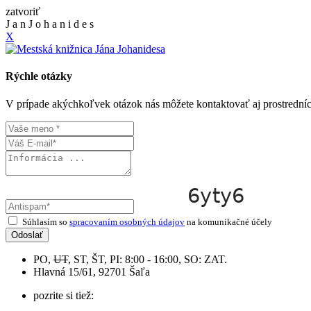
zatvoriť
J
a
n
J
o
h
a
n
i
d
e
s
X
Rýchle otázky
V prípade akýchkoľvek otázok nás môžete kontaktovať aj prostrední
Súhlasím so
spracovaním osobných údajov
na komunikačné účely
Odoslať
PO,
UT
, ST, ŠT, PI: 8:00 - 16:00, SO: ZAT.
Hlavná 15/61, 92701 Šaľa
pozrite si tiež: