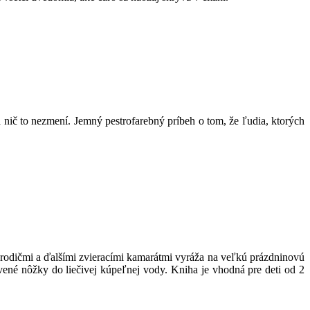
nič to nezmení. Jemný pestrofarebný príbeh o tom, že ľudia, ktorých
imi rodičmi a ďalšími zvieracími kamarátmi vyráža na veľkú prázdninovú
vené nôžky do liečivej kúpeľnej vody. Kniha je vhodná pre deti od 2