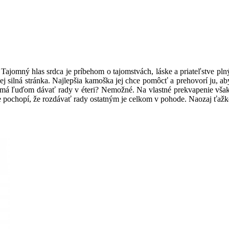
omný hlas srdca je príbehom o tajomstvách, láske a priateľstve plným
jej silná stránka. Najlepšia kamoška jej chce pomôcť a prehovorí ju, a
a má ľuďom dávať rady v éteri? Nemožné. Na vlastné prekvapenie však 
te pochopí, že rozdávať rady ostatným je celkom v pohode. Naozaj ťažk