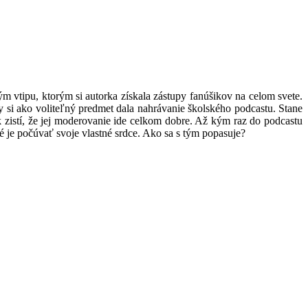
 vtipu, ktorým si autorka získala zástupy fanúšikov na celom svete.
by si ako voliteľný predmet dala nahrávanie školského podcastu. Stane
zistí, že jej moderovanie ide celkom dobre. Až kým raz do podcastu
é je počúvať svoje vlastné srdce. Ako sa s tým popasuje?