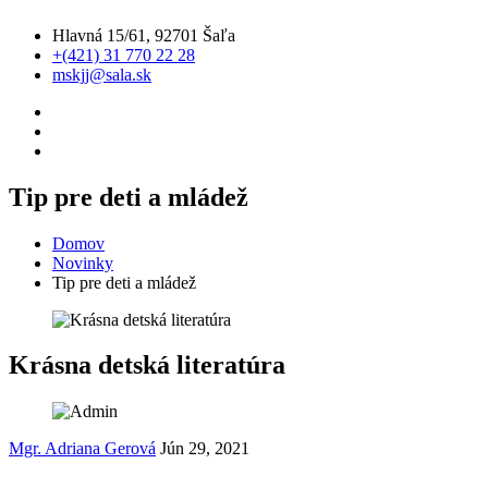
Hlavná 15/61, 92701 Šaľa
+(421) 31 770 22 28
mskjj@sala.sk
Tip pre deti a mládež
Domov
Novinky
Tip pre deti a mládež
Krásna detská literatúra
Mgr. Adriana Gerová
Jún 29, 2021