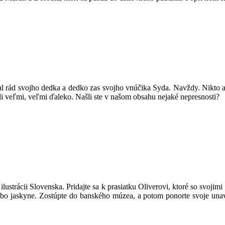
al rád svojho dedka a dedko zas svojho vnúčika Syda. Navždy. Nikto a 
šli veľmi, veľmi ďaleko. Našli ste v našom obsahu nejaké nepresnosti?
ilustrácii Slovenska. Pridajte sa k prasiatku Oliverovi, ktoré so svoj
alebo jaskyne. Zostúpte do banského múzea, a potom ponorte svoje una