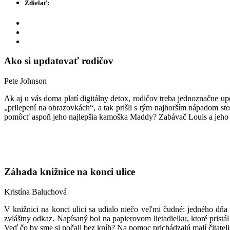
Zdielať:
Ako si updatovať rodičov
Pete Johnson
Ak aj u vás doma platí digitálny detox, rodičov treba jednoznačne upda
„prilepení na obrazovkách“, a tak prišli s tým najhorším nápadom sto
pomôcť aspoň jeho najlepšia kamoška Maddy? Zabávač Louis a jeho ťa
Záhada knižnice na konci ulice
Kristína Baluchová
V knižnici na konci ulici sa udialo niečo veľmi čudné: jedného dňa 
zvláštny odkaz. Napísaný bol na papierovom lietadielku, ktoré pristál
Veď čo by sme si počali bez kníh? Na pomoc prichádzajú malí čitatelia