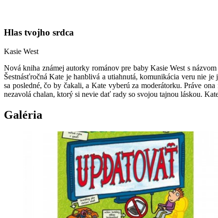
Hlas tvojho srdca
Kasie West
Nová kniha známej autorky románov pre baby Kasie West s názvom Taj
Šestnásťročná Kate je hanblivá a utiahnutá, komunikácia veru nie je 
sa posledné, čo by čakali, a Kate vyberú za moderátorku. Práve on
nezavolá chalan, ktorý si nevie dať rady so svojou tajnou láskou. Ka
Galéria