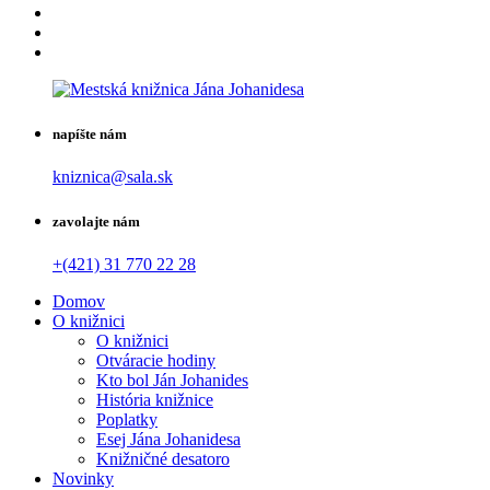
napíšte nám
kniznica@sala.sk
zavolajte nám
+(421) 31 770 22 28
Domov
O knižnici
O knižnici
Otváracie hodiny
Kto bol Ján Johanides
História knižnice
Poplatky
Esej Jána Johanidesa
Knižničné desatoro
Novinky