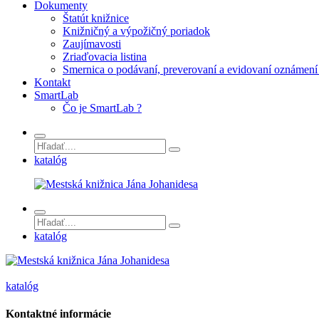
Dokumenty
Štatút knižnice
Knižničný a výpožičný poriadok
Zaujímavosti
Zriaďovacia listina
Smernica o podávaní, preverovaní a evidovaní oznámení 
Kontakt
SmartLab
Čo je SmartLab ?
katalóg
katalóg
katalóg
Kontaktné informácie