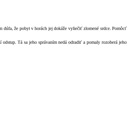
 dúfa, že pobyt v horách jej dokáže vyliečiť zlomené srdce. Pomôcť
ží odstup. Tá sa jeho správaním nedá odradiť a pomaly rozoberá jeho