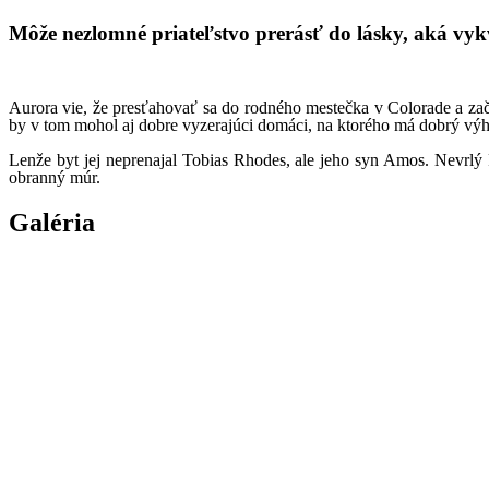
Môže nezlomné priateľstvo prerásť do lásky, aká vykv
Aurora vie, že presťahovať sa do rodného mestečka v Colorade a za
by v tom mohol aj dobre vyzerajúci domáci, na ktorého má dobrý výh
Lenže byt jej neprenajal Tobias Rhodes, ale jeho syn Amos. Nevrlý 
obranný múr.
Galéria