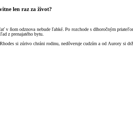
itne len raz za život?
čať v ňom odznova nebude ľahké. Po rozchode s dlhoročným priateľom
ľad z prenajatého bytu.
Rhodes si zúrivo chráni rodinu, nedôveruje cudzím a od Aurory si dr