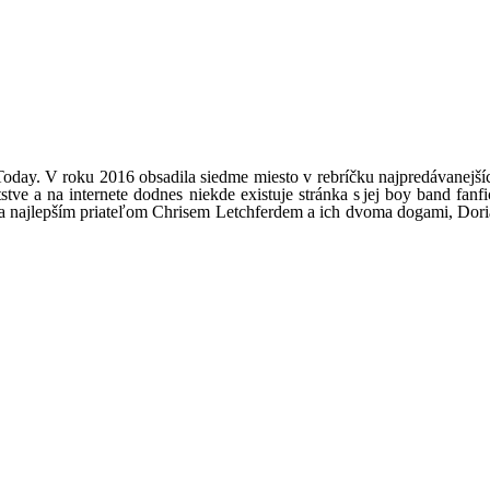
ay. V roku 2016 obsadila siedme miesto v rebríčku najpredávanejších
stve a na internete dodnes niekde existuje stránka s jej boy band fan
najlepším priateľom Chrisem Letchferdem a ich dvoma dogami, Dorianom