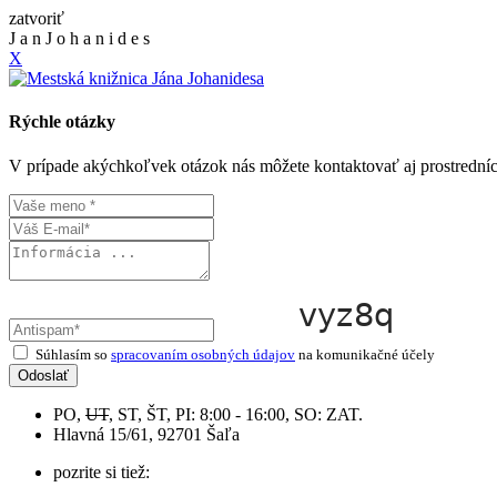
zatvoriť
J
a
n
J
o
h
a
n
i
d
e
s
X
Rýchle otázky
V prípade akýchkoľvek otázok nás môžete kontaktovať aj prostrední
Súhlasím so
spracovaním osobných údajov
na komunikačné účely
Odoslať
PO,
UT
, ST, ŠT, PI: 8:00 - 16:00, SO: ZAT.
Hlavná 15/61, 92701 Šaľa
pozrite si tiež: