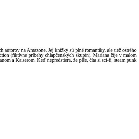
 autorov na Amazone. Jej knižky sú plné romantiky, ale tiež ostrého
fiction (fiktívne príbehy chlapčenských skupín). Mariana žije v malom
 a Kaiserom. Keď nepredstiera, že píše, číta si sci-fi, steam punk