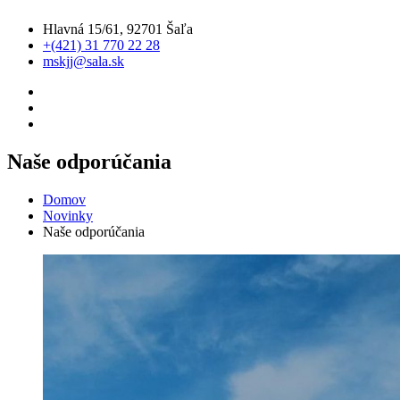
Hlavná 15/61, 92701 Šaľa
+(421) 31 770 22 28
mskjj@sala.sk
Naše odporúčania
Domov
Novinky
Naše odporúčania