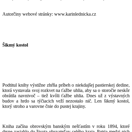
Autorčiny webové stránky: www.karinlednicka.cz
Šikmý kostol
Podtitul knihy výstižne zhŕňa príbeh o niekdajšej pastierskej dedine,
ktorá vystavala svoj rozkvet na ťažbe uhlia, aby sa o storočie neskôr
obrátila navnivoč – tiež kvôli ťažbe uhlia.
Dnes už z výstavných
budov a hrdo sa týčiacich veží nezostalo nič. Len šikmý kostol,
ktorý stroho a varovne čnie do pustej krajiny.
Kniha začína obrovským banským nešťastím v roku 1894, ktoré
drsne zasiahlo do života obyvateľov celého kraja.
Patria medzi nich