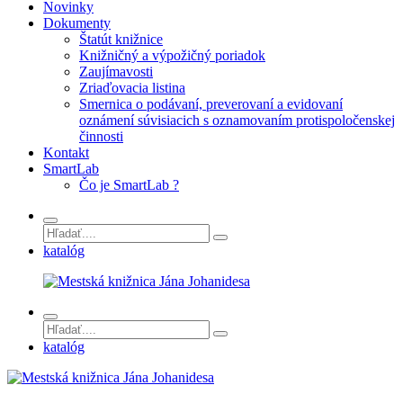
Novinky
Dokumenty
Štatút knižnice
Knižničný a výpožičný poriadok
Zaujímavosti
Zriaďovacia listina
Smernica o podávaní, preverovaní a evidovaní
oznámení súvisiacich s oznamovaním protispoločenskej
činnosti
Kontakt
SmartLab
Čo je SmartLab ?
katalóg
katalóg