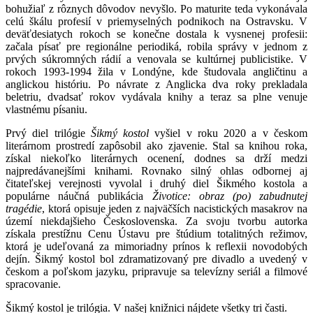
bohužiaľ z rôznych dôvodov nevyšlo. Po maturite teda vykonávala
celú škálu profesií v priemyselných podnikoch na Ostravsku. V
deväťdesiatych rokoch se konečne dostala k vysnenej profesii:
začala písať pre regionálne periodiká, robila správy v jednom z
prvých súkromných rádií a venovala se kultúrnej publicistike. V
rokoch 1993-1994 žila v Londýne, kde študovala angličtinu a
anglickou históriu. Po návrate z Anglicka dva roky prekladala
beletriu, dvadsať rokov vydávala knihy a teraz sa plne venuje
vlastnému písaniu.
Prvý diel trilógie
Šikmý kostol
vyšiel v roku 2020 a v českom
literárnom prostredí zapôsobil ako zjavenie. Stal sa knihou roka,
získal niekoľko literárnych ocenení, dodnes sa drží medzi
najpredávanejšími knihami. Rovnako silný ohlas odbornej aj
čitateľskej verejnosti vyvolal i druhý diel Šikmého kostola a
populárne náučná publikácia
Životice: obraz (po) zabudnutej
tragédie
, ktorá opisuje jeden z najväčších nacistických masakrov na
území niekdajšieho Československa. Za svoju tvorbu autorka
získala prestížnu Cenu Ústavu pre štúdium totalitných režimov,
ktorá je udeľovaná za mimoriadny prínos k reflexii novodobých
dejín. Šikmý kostol bol zdramatizovaný pre divadlo a uvedený v
českom a poľskom jazyku, pripravuje sa televízny seriál a filmové
spracovanie.
Šikmý kostol je trilógia. V našej knižnici nájdete všetky tri časti.