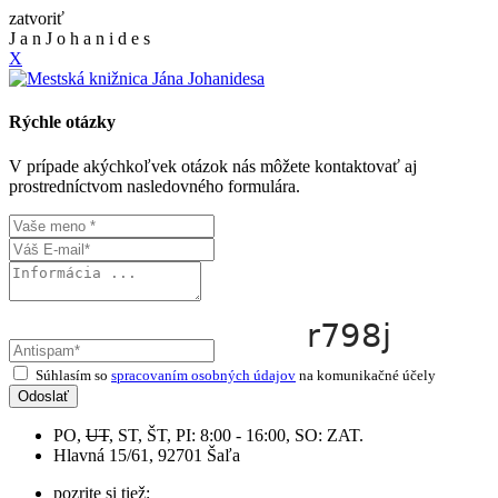
zatvoriť
J
a
n
J
o
h
a
n
i
d
e
s
X
Rýchle otázky
V prípade akýchkoľvek otázok nás môžete kontaktovať aj
prostredníctvom nasledovného formulára.
Súhlasím so
spracovaním osobných údajov
na komunikačné účely
Odoslať
PO,
UT
, ST, ŠT, PI: 8:00 - 16:00, SO: ZAT.
Hlavná 15/61, 92701 Šaľa
pozrite si tiež: