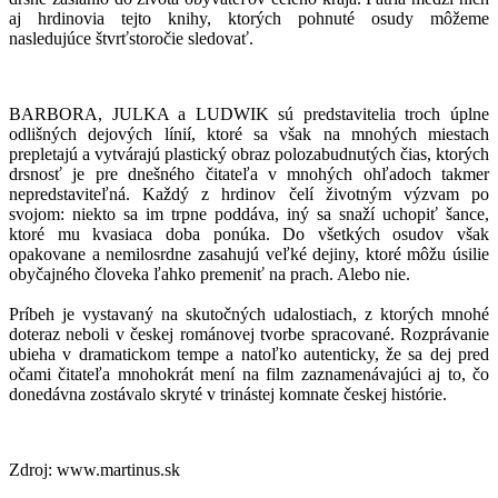
aj hrdinovia tejto knihy, ktorých pohnuté osudy môžeme
nasledujúce štvrťstoročie sledovať.
BARBORA, JULKA a LUDWIK sú predstavitelia troch úplne
odlišných dejových línií, ktoré sa však na mnohých miestach
prepletajú a vytvárajú plastický obraz polozabudnutých čias, ktorých
drsnosť je pre dnešného čitateľa v mnohých ohľadoch takmer
nepredstaviteľná. Každý z hrdinov čelí životným výzvam po
svojom: niekto sa im trpne poddáva, iný sa snaží uchopiť šance,
ktoré mu kvasiaca doba ponúka. Do všetkých osudov však
opakovane a nemilosrdne zasahujú veľké dejiny, ktoré môžu úsilie
obyčajného človeka ľahko premeniť na prach. Alebo nie.
Príbeh je vystavaný na skutočných udalostiach, z ktorých mnohé
doteraz neboli v českej románovej tvorbe spracované. Rozprávanie
ubieha v dramatickom tempe a natoľko autenticky, že sa dej pred
očami čitateľa mnohokrát mení na film zaznamenávajúci aj to, čo
donedávna zostávalo skryté v trinástej komnate českej histórie.
Zdroj:
www.martinus.sk