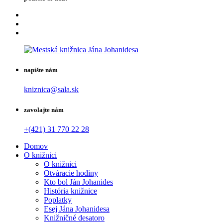
napíšte nám
kniznica@sala.sk
zavolajte nám
+(421) 31 770 22 28
Domov
O knižnici
O knižnici
Otváracie hodiny
Kto bol Ján Johanides
História knižnice
Poplatky
Esej Jána Johanidesa
Knižničné desatoro