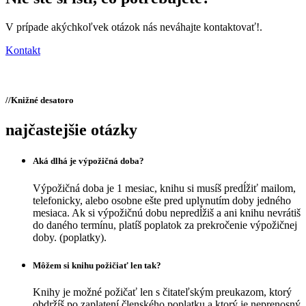
V prípade akýchkoľvek otázok nás neváhajte kontaktovať!.
Kontakt
//
Knižné desatoro
najčastejšie otázky
Aká dlhá je výpožičná doba?
Výpožičná doba je 1 mesiac, knihu si musíš predĺžiť mailom,
telefonicky, alebo osobne ešte pred uplynutím doby jedného
mesiaca. Ak si výpožičnú dobu nepredĺžiš a ani knihu nevrátiš
do daného termínu, platíš poplatok za prekročenie výpožičnej
doby. (poplatky).
Môžem si knihu požičiať len tak?
Knihy je možné požičať len s čitateľským preukazom, ktorý
obdržíš po zaplatení členského poplatku a ktorý je neprenosný