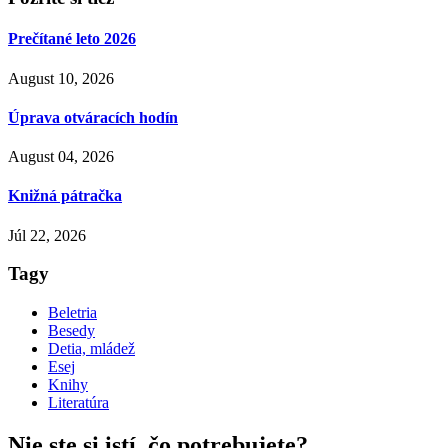
Prečítané leto 2026
August 10, 2026
Úprava otváracích hodín
August 04, 2026
Knižná pátračka
Júl 22, 2026
Tagy
Beletria
Besedy
Detia, mládež
Esej
Knihy
Literatúra
Nie ste si istí,
čo potrebujete?