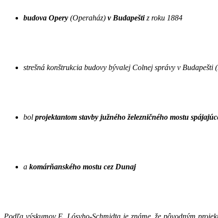
budova Opery
(Operaház)
v Budapešti
z roku 1884
strešná konštrukcia budovy bývalej Colnej správy v Budapešti (
bol
projektantom stavby južného železničného mostu spájajú
a
komárňanského mostu cez Dunaj
Podľa výskumov E. Lósyho-Schmidta je známe, že pôvodným projekta