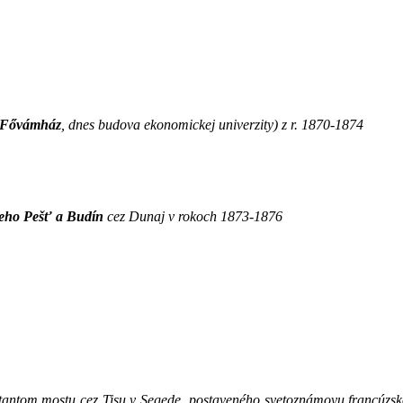
Fővámház
, dnes budova ekonomickej univerzity) z r. 1870-1874
ceho Pešť a Budín
cez Dunaj v rokoch 1873-1876
ntom mostu cez Tisu v Segede, postaveného svetoznámovu francúzskou