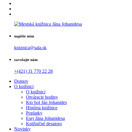
napíšte nám
kniznica@sala.sk
zavolajte nám
+(421) 31 770 22 28
Domov
O knižnici
O knižnici
Otváracie hodiny
Kto bol Ján Johanides
História knižnice
Poplatky
Esej Jána Johanidesa
Knižničné desatoro
Novinky