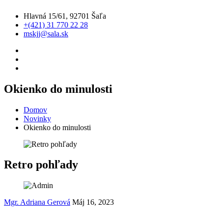
Hlavná 15/61, 92701 Šaľa
+(421) 31 770 22 28
mskjj@sala.sk
Okienko do minulosti
Domov
Novinky
Okienko do minulosti
Retro pohľady
Mgr. Adriana Gerová
Máj 16, 2023