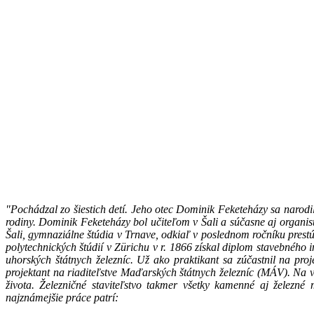
"Pochádzal zo šiestich detí. Jeho otec Dominik Feketeházy sa narod
rodiny. Dominik Feketeházy bol učiteľom v Šali a súčasne aj organis
Šali, gymnaziálne štúdia v Trnave, odkiaľ v poslednom ročníku prest
polytechnických štúdií v Zürichu v r. 1866 získal diplom stavebného
uhorských štátnych železníc. Už ako praktikant sa zúčastnil na p
projektant na riaditeľstve Maďarských štátnych železníc (MÁV). Na vl
života. Železničné staviteľstvo takmer všetky kamenné aj železn
najznámejšie práce patrí: