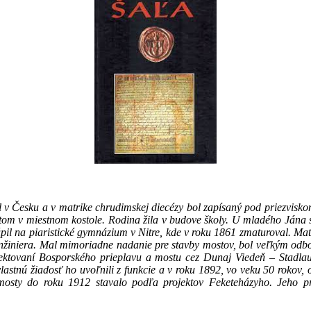
il v Česku a v matrike chrudimskej diecézy bol zapísaný pod priezvi
tom v miestnom kostole. Rodina žila v budove školy. U mladého Jána sa
úpil na piaristické gymnázium v Nitre, kde v roku 1861 zmaturoval. Mat
 inžiniera. Mal mimoriadne nadanie pre stavby mostov, bol veľkým odb
rojektovaní Bosporského prieplavu a mostu cez Dunaj Viedeň – Stadl
astnú žiadosť ho uvoľnili z funkcie a v roku 1892, vo veku 50 rokov, o
é mosty do roku 1912 stavalo podľa projektov Feketeházyho. Jeho pr