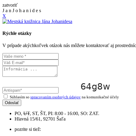
zatvoriť
J
a
n
J
o
h
a
n
i
d
e
s
X
Rýchle otázky
V prípade akýchkoľvek otázok nás môžete kontaktovať aj prostrední
Súhlasím so
spracovaním osobných údajov
na komunikačné účely
Odoslať
PO,
UT
, ST, ŠT, PI: 8:00 - 16:00, SO: ZAT.
Hlavná 15/61, 92701 Šaľa
pozrite si tiež: