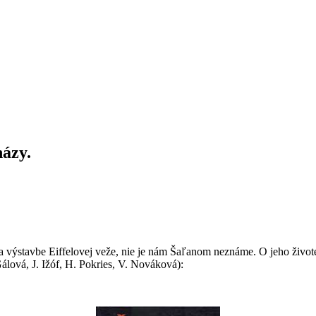
házy
.
ýstavbe Eiffelovej veže, nie je nám Šaľanom neznáme. O jeho živote a
lová, J. Ižóf, H. Pokries, V. Nováková):