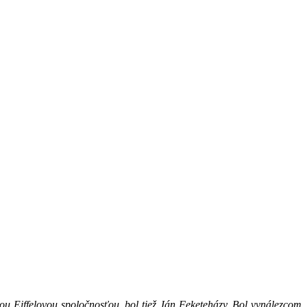
 Eiffelovou spoločnosťou, bol tiež Ján Feketeházy. Bol vynálezcom