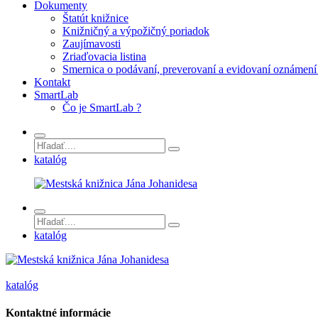
Dokumenty
Štatút knižnice
Knižničný a výpožičný poriadok
Zaujímavosti
Zriaďovacia listina
Smernica o podávaní, preverovaní a evidovaní oznámení 
Kontakt
SmartLab
Čo je SmartLab ?
katalóg
katalóg
katalóg
Kontaktné informácie