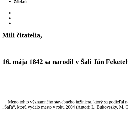
Zdielať:
Milí čitatelia,
16. mája 1842 sa narodil v Šali
Ján Fekete
Meno tohto významného stavebného inžiniera, ktorý sa podieľal na v
„Šaľa“, ktorú vydalo mesto v roku 2004 (Autori: L. Bukovszky, M. Gá