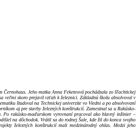
skom Černohaus. Jeho matka Anna Feketeová pochádzala zo šľachtickej
 veľmi skoro prejavil vzťah k železnici. Základnú školu absolvoval v
ematiku študoval na Technickej univerzite vo Viedni a po absolvovaní
orníkom aj pre stavby železných konštrukcií. Zamestnal sa u Rakúsko-
au. Po rakúsko-maďarskom vyrovnaní pracoval ako hlavný inžinier –
dišiel na dôchodok. Vrátil sa do rodnej Šale, kde žil do konca svojho
ojekty železných konštrukcií mali medzinárodný ohlas. Medzi jeho