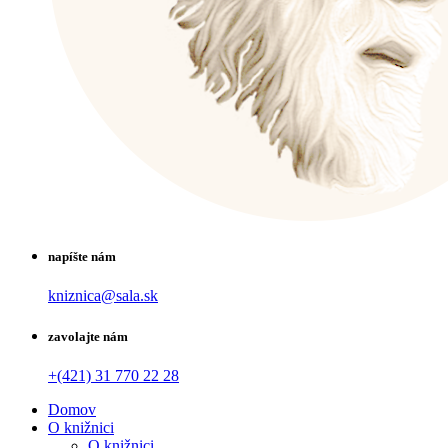
napíšte nám
kniznica@sala.sk
zavolajte nám
+(421) 31 770 22 28
Domov
O knižnici
O knižnici