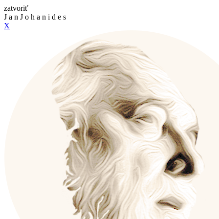
zatvoriť
J
a
n
J
o
h
a
n
i
d
e
s
X