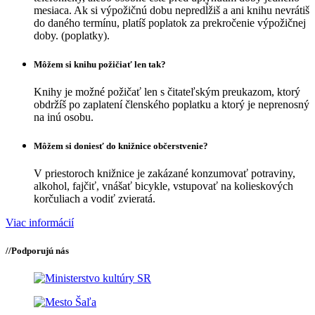
mesiaca. Ak si výpožičnú dobu nepredĺžiš a ani knihu nevrátiš
do daného termínu, platíš poplatok za prekročenie výpožičnej
doby. (poplatky).
Môžem si knihu požičiať len tak?
Knihy je možné požičať len s čitateľským preukazom, ktorý
obdržíš po zaplatení členského poplatku a ktorý je neprenosný
na inú osobu.
Môžem si doniesť do knižnice občerstvenie?
V priestoroch knižnice je zakázané konzumovať potraviny,
alkohol, fajčiť, vnášať bicykle, vstupovať na kolieskových
korčuliach a vodiť zvieratá.
Viac informácií
//
Podporujú nás