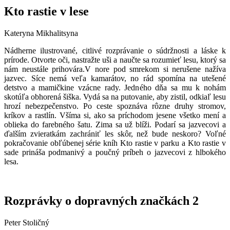
Kto rastie v lese
Kateryna Mikhalitsyna
Nádherne ilustrované, citlivé rozprávanie o súdržnosti a láske k
prírode. Otvorte oči, nastražte uši a naučte sa rozumieť lesu, ktorý sa
nám neustále prihovára.V nore pod smrekom si nerušene nažíva
jazvec. Síce nemá veľa kamarátov, no rád spomína na utešené
detstvo a mamičkine vzácne rady. Jedného dňa sa mu k nohám
skotúľa obhorená šiška. Vydá sa na putovanie, aby zistil, odkiaľ lesu
hrozí nebezpečenstvo. Po ceste spoznáva rôzne druhy stromov,
kríkov a rastlín. Všíma si, ako sa príchodom jesene všetko mení a
oblieka do farebného šatu. Zima sa už blíži. Podarí sa jazvecovi a
ďalším zvieratkám zachrániť les skôr, než bude neskoro? Voľné
pokračovanie obľúbenej série kníh Kto rastie v parku a Kto rastie v
sade prináša podmanivý a poučný príbeh o jazvecovi z hlbokého
lesa.
Rozprávky o dopravných značkách 2
Peter Stoličný