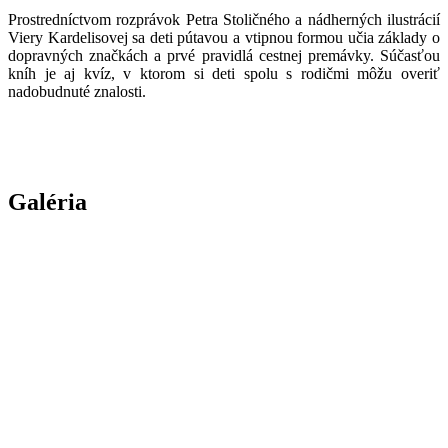
Prostredníctvom rozprávok Petra Stoličného a nádherných ilustrácií
Viery Kardelisovej sa deti pútavou a vtipnou formou učia základy o
dopravných značkách a prvé pravidlá cestnej premávky. Súčasťou
kníh je aj kvíz, v ktorom si deti spolu s rodičmi môžu overiť
nadobudnuté znalosti.
Galéria