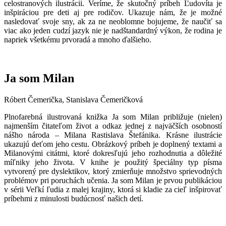
celostranových ilustrácii. Veríme, že skutočný príbeh Ľudovíta je
inšpiráciou pre deti aj pre rodičov. Ukazuje nám, že je možné
nasledovať svoje sny, ak za ne neoblomne bojujeme, že naučiť sa
viac ako jeden cudzí jazyk nie je nadštandardný výkon, že rodina je
napriek všetkému prvoradá a mnoho ďalšieho.
Ja som Milan
Róbert Čemerička, Stanislava Čemeričková
Plnofarebná ilustrovaná knižka Ja som Milan približuje (nielen)
najmenším čitateľom život a odkaz jednej z najväčších osobností
nášho národa – Milana Rastislava Štefánika. Krásne ilustrácie
ukazujú deťom jeho cestu. Obrázkový príbeh je doplnený textami a
Milanovými citátmi, ktoré dokresľujú jeho rozhodnutia a dôležité
míľniky jeho života. V knihe je použitý špeciálny typ písma
vytvorený pre dyslektikov, ktorý zmierňuje množstvo sprievodných
problémov pri poruchách učenia. Ja som Milan je prvou publikáciou
v sérii Veľkí ľudia z malej krajiny, ktorá si kladie za cieľ inšpirovať
príbehmi z minulosti budúcnosť našich detí.