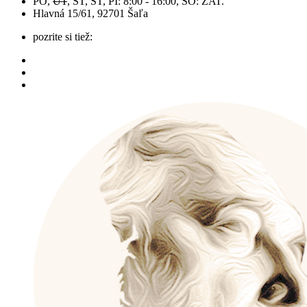
PO,
UT
, ST, ŠT, PI: 8:00 - 16:00, SO: ZAT.
Hlavná 15/61, 92701 Šaľa
pozrite si tiež: