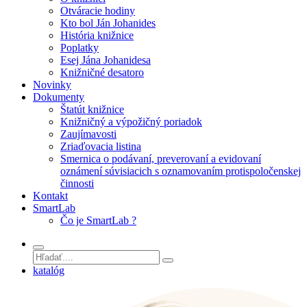
Otváracie hodiny
Kto bol Ján Johanides
História knižnice
Poplatky
Esej Jána Johanidesa
Knižničné desatoro
Novinky
Dokumenty
Štatút knižnice
Knižničný a výpožičný poriadok
Zaujímavosti
Zriaďovacia listina
Smernica o podávaní, preverovaní a evidovaní
oznámení súvisiacich s oznamovaním protispoločenskej
činnosti
Kontakt
SmartLab
Čo je SmartLab ?
katalóg