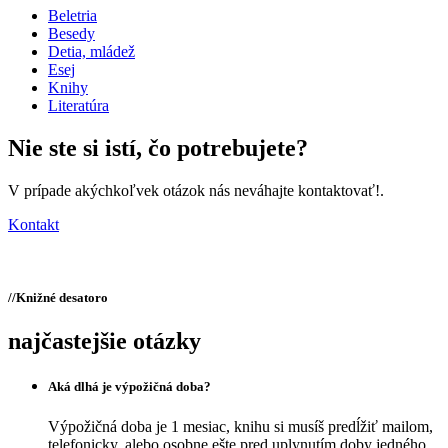
Beletria
Besedy
Detia, mládež
Esej
Knihy
Literatúra
Nie ste si istí,
čo potrebujete?
V prípade akýchkoľvek otázok nás neváhajte kontaktovať!.
Kontakt
//
Knižné desatoro
najčastejšie otázky
Aká dlhá je výpožičná doba?
Výpožičná doba je 1 mesiac, knihu si musíš predĺžiť mailom,
telefonicky, alebo osobne ešte pred uplynutím doby jedného