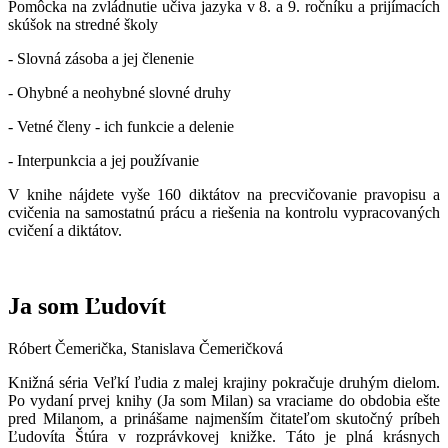
Pomôcka na zvládnutie učiva jazyka v 8. a 9. ročníku a prijímacích
skúšok na stredné školy
- Slovná zásoba a jej členenie
- Ohybné a neohybné slovné druhy
- Vetné členy - ich funkcie a delenie
- Interpunkcia a jej používanie
V knihe nájdete vyše 160 diktátov na precvičovanie pravopisu a
cvičenia na samostatnú prácu a riešenia na kontrolu vypracovaných
cvičení a diktátov.
Ja som Ľudovít
Róbert Čemerička, Stanislava Čemeričková
Knižná séria Veľkí ľudia z malej krajiny pokračuje druhým dielom.
Po vydaní prvej knihy (Ja som Milan) sa vraciame do obdobia ešte
pred Milanom, a prinášame najmenším čitateľom skutočný príbeh
Ľudovíta Štúra v rozprávkovej knižke. Táto je plná krásnych